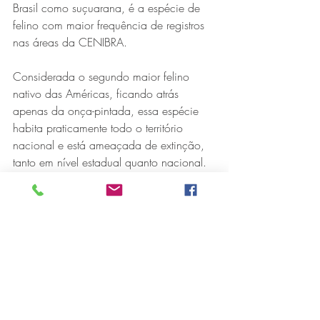
Brasil como suçuarana, é a espécie de 
felino com maior frequência de registros 
nas áreas da CENIBRA. 
Considerada o segundo maior felino 
nativo das Américas, ficando atrás 
apenas da onça-pintada, essa espécie 
habita praticamente todo o território 
nacional e está ameaçada de extinção, 
tanto em nível estadual quanto nacional.
A onça-parda é um animal solitário, com 
o pico de sua atividade no crepúsculo 
ou à noite, descansando no resto do dia. 
Vive em média, entre 7,5 e 9 anos de 
idade, e sua área de vida pode variar 
de 50 a 1000 km², com machos sendo 
territoriais e possuindo grandes áreas, se 