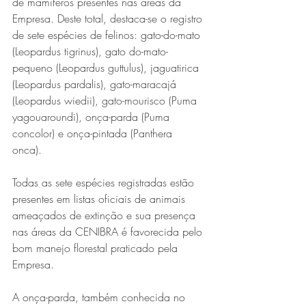
de mamíferos presentes nas áreas da 
Empresa. Deste total, destaca-se o registro 
de sete espécies de felinos: gato-do-mato 
(Leopardus tigrinus), gato do-mato-
pequeno (Leopardus guttulus), jaguatirica 
(Leopardus pardalis), gato-maracajá 
(Leopardus wiedii), gato-mourisco (Puma 
yagouaroundi), onça-parda (Puma 
concolor) e onça-pintada (Panthera 
Série MPB abre temporada de
onca). 
shows em Ipatinga com Flávio
Venturini
Todas as sete espécies registradas estão 
presentes em listas oficiais de animais 
ameaçados de extinção e sua presença 
nas áreas da CENIBRA é favorecida pelo 
bom manejo florestal praticado pela 
Empresa.
A onça-parda, também conhecida no 