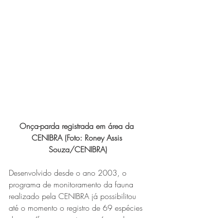
Expo Usipa começa nesta
quarta-feira (8) e reafirma
protagonismo como a maior
feira de comércio, indústria e
prestação de serviços de Minas
Gerais
Onça-parda registrada em área da 
CENIBRA (Foto: Roney Assis 
Souza/CENIBRA)
Projeto abre inscrições para
Desenvolvido desde o ano 2003, o 
formar grupo de teatro cristão
programa de monitoramento da fauna 
no Vale do Aço
realizado pela CENIBRA já possibilitou 
até o momento o registro de 69 espécies 