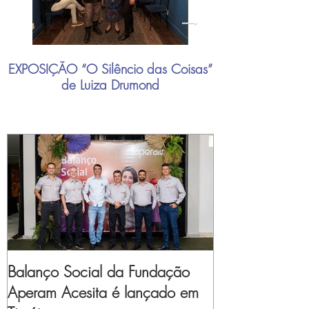
EXPOSIÇÃO “O Silêncio das Coisas”
"Mais do que nu
de Luiza Drumond
industrial brasil
Balanço Social da Fundação
Aperam Acesita é lançado em