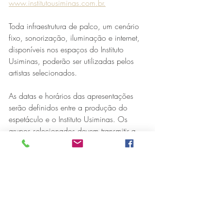
www.institutousiminas.com.br.
Toda infraestrutura de palco, um cenário 
fixo, sonorização, iluminação e internet, 
disponíveis nos espaços do Instituto 
Usiminas, poderão ser utilizadas pelos 
artistas selecionados. 
As datas e horários das apresentações 
serão definidos entre a produção do 
espetáculo e o Instituto Usiminas. Os 
grupos selecionados devem transmitir a 
apresentação das suas redes sociais. 
Cuidados
Os grupos selecionados poderão acessar 
aos Teatros do Instituto Usiminas com 
equipe de no máximo três pessoas, 