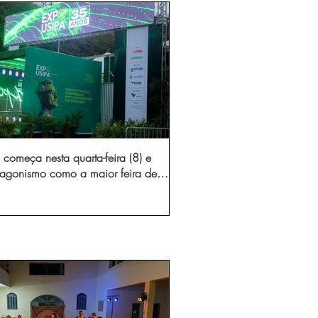
começa nesta quarta-feira (8) e
otagonismo como a maior feira de
dústria e prestação de serviços de
Minas Gerais
gura novo acesso e elimina mais de 15 mil
 caminhões por ano pelas vias de Timóteo