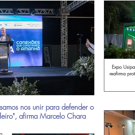
Expo Usipa 
reafirma pr
comércio, in
samos nos unir para defender o
Aperam inau
ileiro", afirma Marcelo Chara
viagens de