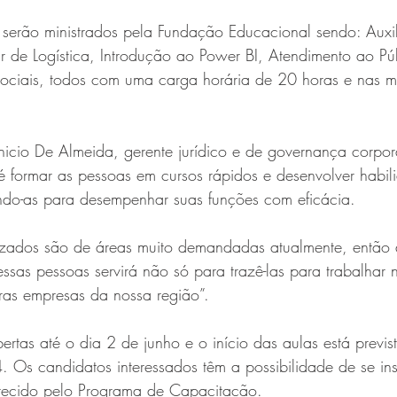
 serão ministrados pela Fundação Educacional sendo: Auxil
iar de Logística, Introdução ao Power BI, Atendimento ao Pú
ociais, todos com uma carga horária de 20 horas e nas m
icio De Almeida, gerente jurídico e de governança corpor
é formar as pessoas em cursos rápidos e desenvolver habil
ando-as para desempenhar suas funções com eficácia.
lizados são de áreas muito demandadas atualmente, então 
sas pessoas servirá não só para trazê-las para trabalhar
as empresas da nossa região”.
bertas até o dia 2 de junho e o início das aulas está previs
 Os candidatos interessados têm a possibilidade de se in
recido pelo Programa de Capacitação.