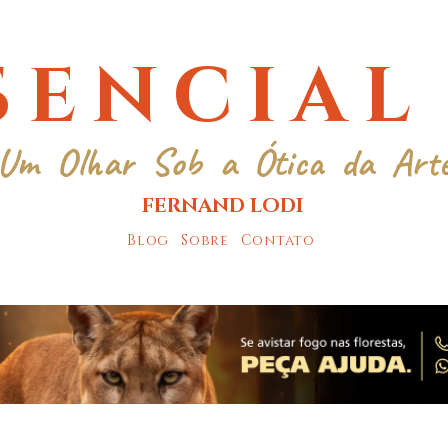
SENCIAL
Um Olhar Sob a Ótica da Art
FERNAND LODI
Blog
Sobre
Contato