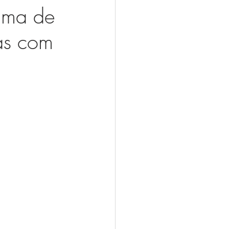
rama de
as com