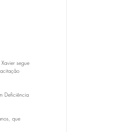
 Xavier segue 
pacitação 
m Deficiência 
anos, que 