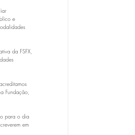
iar 
blico e 
odalidades 
ativa da FSFX, 
idades 
acreditamos 
 na Fundação, 
to para o dia 
screverem em 