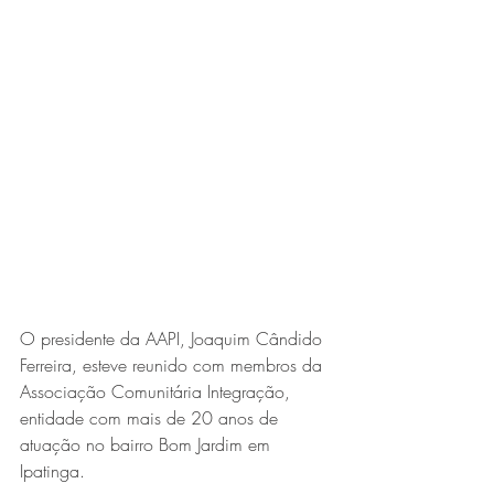
Expo Usipa começa nesta
quarta-feira (8) e reafirma
protagonismo como a maior
feira de comércio, indústria e
prestação de serviços de Minas
Gerais
O presidente da AAPI, Joaquim Cândido 
Ferreira, esteve reunido com membros da 
Projeto abre inscrições para
Associação Comunitária Integração, 
formar grupo de teatro cristão
entidade com mais de 20 anos de 
no Vale do Aço
atuação no bairro Bom Jardim em 
Ipatinga.