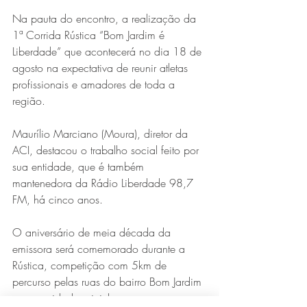
Na pauta do encontro, a realização da 
1ª Corrida Rústica “Bom Jardim é 
Liberdade” que acontecerá no dia 18 de 
agosto na expectativa de reunir atletas 
profissionais e amadores de toda a 
região.
Maurílio Marciano (Moura), diretor da 
Série MPB abre temporada de
ACI, destacou o trabalho social feito por 
shows em Ipatinga com Flávio
sua entidade, que é também 
Venturini
mantenedora da Rádio Liberdade 98,7 
FM, há cinco anos.
O aniversário de meia década da 
emissora será comemorado durante a 
Rústica, competição com 5km de 
percurso pelas ruas do bairro Bom Jardim 
e comunidades vizinhas.