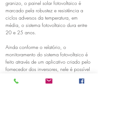
granizo, o painel solar fotovoltaico é 
marcado pela robustez e resistência a 
ciclos adversos da temperatura, em 
média, o sistema fotovoltaico dura entre 
20 e 25 anos. 
Ainda conforme o relatório, o 
monitoramento do sistema fotovoltaico é 
feito através de um aplicativo criado pelo 
fornecedor dos inversores, nele é possível 
acompanhar a produção de energia 
entre outros dados elétricos. 
Para o presidente em exercício da AAPI, 
Wanderley Mendes Ribeiro, a energia 
solar não beneficia apenas na questão 
financeira, mas também ao meio 
ambiente. 