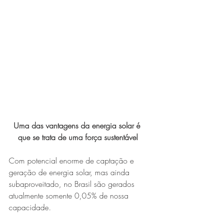
Expo Usipa começa nesta
quarta-feira (8) e reafirma
protagonismo como a maior
feira de comércio, indústria e
prestação de serviços de Minas
Gerais
Uma das vantagens da energia solar é 
que se trata de uma força sustentável
Com potencial enorme de captação e 
Exposição “O Silêncio das
geração de energia solar, mas ainda 
Coisas” da artista visual Luiza
subaproveitado, no Brasil são gerados 
Drumond
atualmente somente 0,05% de nossa 
capacidade. 