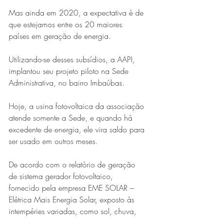
Mas ainda em 2020, a expectativa é de 
que estejamos entre os 20 maiores 
países em geração de energia.
Utilizando-se desses subsídios, a AAPI, 
implantou seu projeto piloto na Sede 
Administrativa, no bairro Imbaúbas. 
Série MPB abre temporada de
Hoje, a usina fotovoltaica da associação 
shows em Ipatinga com Flávio
atende somente a Sede, e quando há 
Venturini
excedente de energia, ele vira saldo para 
ser usado em outros meses.
De acordo com o relatório de geração 
de sistema gerador fotovoltaico, 
fornecido pela empresa EME SOLAR – 
Elétrica Mais Energia Solar, exposto às 
intempéries variadas, como sol, chuva, 