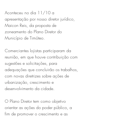
Aconteceu no dia 11/10 a 
apresentação por nosso diretor jurídico, 
Maicon Reis, da proposta de 
zoneamento do Plano Diretor do 
Município de Timóteo.
Comerciantes lojistas participaram da 
Série MPB abre temporada de
reunião, em que houve contribuição com 
shows em Ipatinga com Flávio
sugestões e solicitações, para 
adequações que concluirão os trabalhos, 
Venturini
com novas diretrizes sobre ações de 
urbanização, crescimento e 
desenvolvimento da cidade.
O Plano Diretor tem como objetivo 
orientar as ações do poder público, a 
fim de promover o crescimento e as 