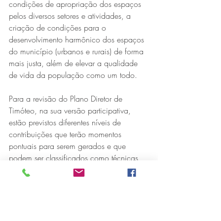
condições de apropriação dos espaços 
pelos diversos setores e atividades, a 
criação de condições para o 
desenvolvimento harmônico dos espaços 
do município (urbanos e rurais) de forma 
mais justa, além de elevar a qualidade 
de vida da população como um todo.
Para a revisão do Plano Diretor de 
Timóteo, na sua versão participativa, 
estão previstos diferentes níveis de 
contribuições que terão momentos 
pontuais para serem gerados e que 
podem ser classificados como técnicas 
internas e comunitárias.
As solicitações são feitas com 
embasamento técnico que apresenta 
sugestões para a audiência pública, que 