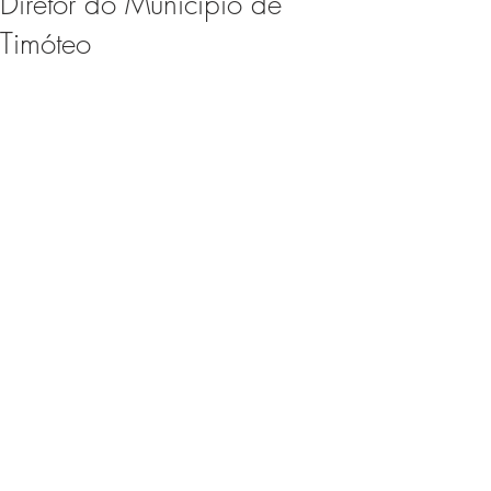
Diretor do Município de
Expo Usipa começa nesta
Timóteo
quarta-feira (8) e reafirma
protagonismo como a maior
feira de comércio, indústria e
prestação de serviços de Minas
Gerais
Projeto abre inscrições para
formar grupo de teatro cristão
no Vale do Aço