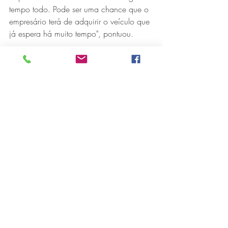
tempo todo. Pode ser uma chance que o 
empresário terá de adquirir o veículo que 
já espera há muito tempo", pontuou.
Já o presidente da CDL de Ipatinga, 
Cláudio Zambaldi, destacou que essa 
oportunidade é muito vantajosa do ponto 
de vista do consumidor.
"Quem possui uma empresa regularizada 
já consegue obter desconto na compra 
de veículos pelo CNPJ. Mas com o 
associativismo essa condição especial é 
uma grande vantagem".
Parceria
O proprietário da concessionária 