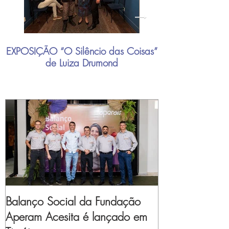
EXPOSIÇÃO “O Silêncio das Coisas”
"Mais do que nu
de Luiza Drumond
industrial brasil
Balanço Social da Fundação
Aperam Acesita é lançado em