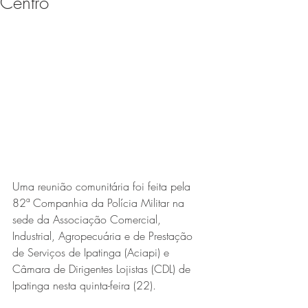
Centro
Expo Usipa começa nesta
quarta-feira (8) e reafirma
protagonismo como a maior
feira de comércio, indústria e
prestação de serviços de Minas
Gerais
Uma reunião comunitária foi feita pela 
82ª Companhia da Polícia Militar na 
sede da Associação Comercial, 
Projeto abre inscrições para
Industrial, Agropecuária e de Prestação 
de Serviços de Ipatinga (Aciapi) e 
formar grupo de teatro cristão
Câmara de Dirigentes Lojistas (CDL) de 
no Vale do Aço
Ipatinga nesta quinta-feira (22).