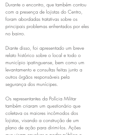
Durante o encontro, que também contou 
com a presença de lojistas do Centro, 
foram abordadas tratativas sobre os 
principais problemas enfrentados por eles 
no bairro.
Diante disso, foi apresentado um breve 
relato histórico sobre o local e todo o 
Série MPB abre temporada de
município ipatinguense, bem como um 
levantamento e consultas feitas junto a 
shows em Ipatinga com Flávio
outros órgãos responsáveis pela 
Venturini
segurança dos munícipes.
Os representantes da Polícia Militar 
também criaram um questionário que 
coletava os maiores incômodos dos 
lojistas, visando a construção de um 
plano de ação para dirimi-los. Ações 
que visam envolver o poder público e 