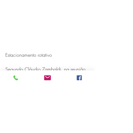
Estacionamento rotativo
Segundo Cláudio Zambaldi, na reunião 
com o chefe do Executivo também foi 
solicitado que a cobrança do 
estacionamento rotativo seja retomada, 
com o intuito de evitar aglomeração 
pelos centros comerciais e até mesmo 
para facilitar que o cliente possa fazer 
sua compra de uma forma mais rápida. 