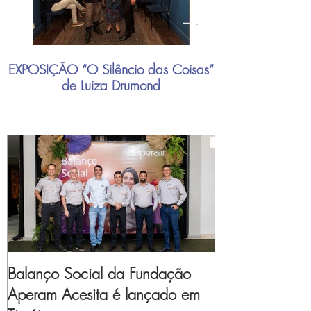
EXPOSIÇÃO “O Silêncio das Coisas”
"Mais do que nu
de Luiza Drumond
industrial brasil
Balanço Social da Fundação
Aperam Acesita é lançado em