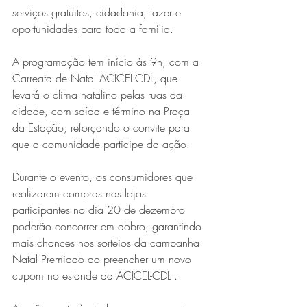
serviços gratuitos, cidadania, lazer e 
oportunidades para toda a família.
A programação tem início às 9h, com a 
Carreata de Natal ACICEL-CDL, que 
levará o clima natalino pelas ruas da 
cidade, com saída e término na Praça 
da Estação, reforçando o convite para 
Série MPB abre temporada de
que a comunidade participe da ação.
shows em Ipatinga com Flávio
Durante o evento, os consumidores que 
Venturini
realizarem compras nas lojas 
participantes no dia 20 de dezembro 
poderão concorrer em dobro, garantindo 
mais chances nos sorteios da campanha 
Natal Premiado ao preencher um novo 
cupom no estande da ACICEL-CDL .