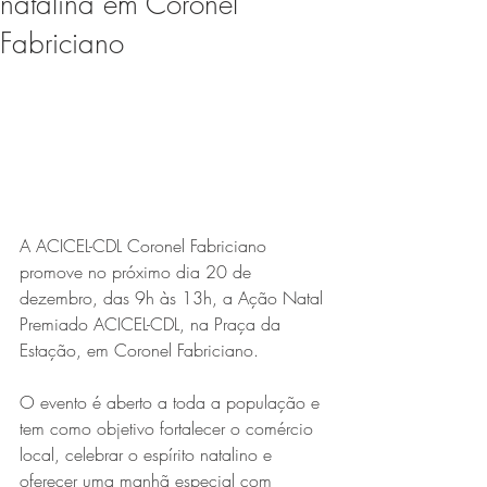
natalina em Coronel
Expo Usipa começa nesta
Fabriciano
quarta-feira (8) e reafirma
protagonismo como a maior
feira de comércio, indústria e
prestação de serviços de Minas
Gerais
A ACICEL-CDL Coronel Fabriciano 
promove no próximo dia 20 de 
dezembro, das 9h às 13h, a Ação Natal 
Premiado ACICEL-CDL, na Praça da 
Estação, em Coronel Fabriciano.
Projeto abre inscrições para
formar grupo de teatro cristão
O evento é aberto a toda a população e 
tem como objetivo fortalecer o comércio 
no Vale do Aço
local, celebrar o espírito natalino e 
oferecer uma manhã especial com 