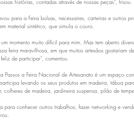
nossas histórias, contadas através de nossas peças”, frisou.
vou para a Feira bolsas, necessaires, carteiras e outros pr
em material sintético, que simula o couro.
um momento muito difícil para mim. Mas tem aberto divers
dessa feira maravilhosa, em que muitos artesãos gostariam de
feliz de participar”, comentou.
a Passos a Feira Nacional de Artesanato é um espaço con
participa levando os seus produtos em madeira, tábua para
, colheres de madeira, jardineira suspensa, pilão de tem
oa para conhecer outros trabalhos, fazer networking e vend
rrou.