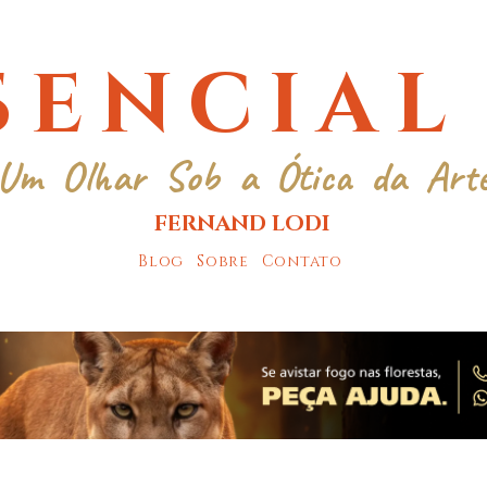
SENCIAL
Um Olhar Sob a Ótica da Art
FERNAND LODI
Blog
Sobre
Contato