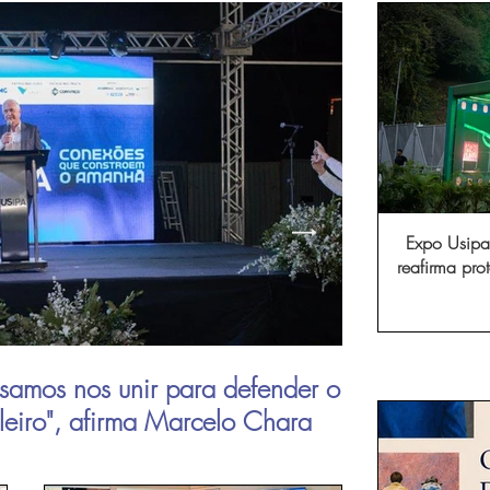
Expo Usipa 
reafirma pr
comércio, in
samos nos unir para defender o
Aperam inau
ileiro", afirma Marcelo Chara
viagens de