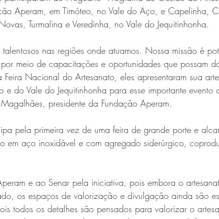
ção Aperam, em Timóteo, no Vale do Aço, e Capelinha, Ca
Novas, Turmalina e Veredinha, no Vale do Jequitinhonha.
 talentosos nas regiões onde atuamos. Nossa missão é pot
as por meio de capacitações e oportunidades que possam dar
a Feira Nacional do Artesanato, eles apresentaram sua art
 e do Vale do Jequitinhonha para esse importante evento
uiz Magalhães, presidente da Fundação Aperam.
ipa pela primeira vez de uma feira de grande porte e alca
ato em aço inoxidável e com agregado siderúrgico, coprod
Aperam e ao Senar pela iniciativa, pois embora o artesanat
icado, os espaços de valorização e divulgação ainda são e
pois todos os detalhes são pensados para valorizar o artesa