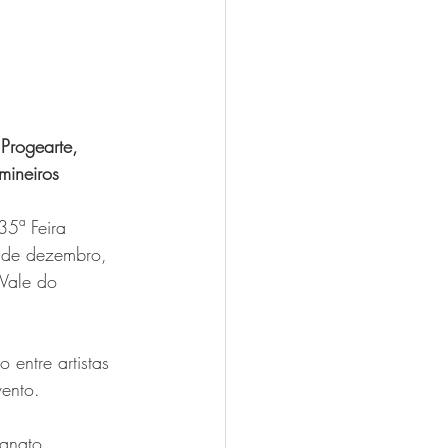
Progearte, 
mineiros
35ª Feira 
 de dezembro, 
 Vale do 
entre artistas 
vento.
anato, 