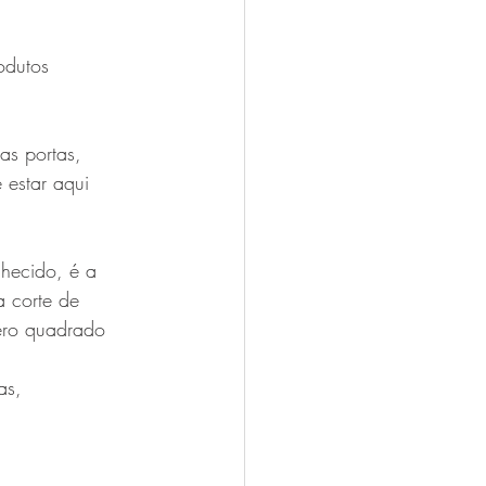
odutos 
as portas, 
 estar aqui 
hecido, é a 
 corte de 
pero quadrado 
as, 