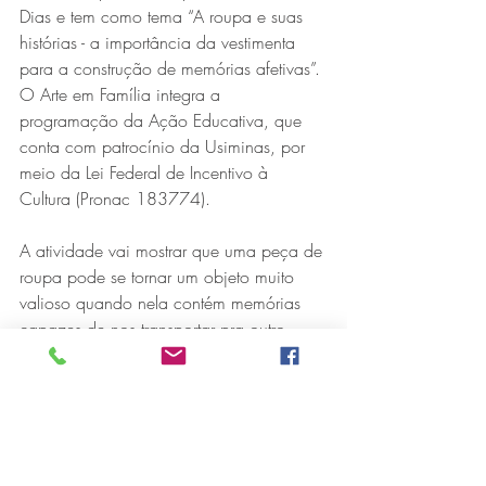
Dias e tem como tema “A roupa e suas 
histórias - a importância da vestimenta 
para a construção de memórias afetivas”. 
O Arte em Família integra a 
programação da Ação Educativa, que 
conta com patrocínio da Usiminas, por 
meio da Lei Federal de Incentivo à 
Cultura (Pronac 183774).
Série MPB abre temporada de
A atividade vai mostrar que uma peça de 
shows em Ipatinga com Flávio
roupa pode se tornar um objeto muito 
Venturini
valioso quando nela contém memórias 
capazes de nos transportar pra outro 
tempo, trazer lembranças de momentos 
vividos e despertar sentimentos e 
sensações.
Cada participante precisará levar uma 
peça do seu vestuário, que será o ponto 