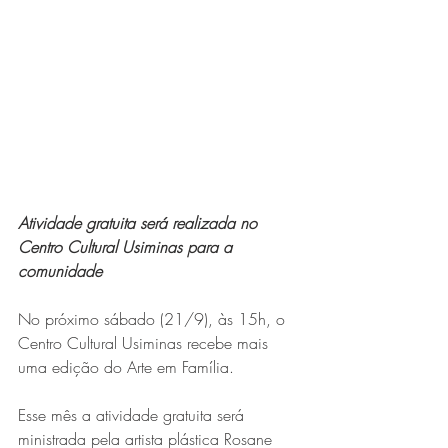
Expo Usipa começa nesta
quarta-feira (8) e reafirma
protagonismo como a maior
feira de comércio, indústria e
prestação de serviços de Minas
Gerais
Atividade gratuita será realizada no 
Centro Cultural Usiminas para a 
comunidade
No próximo sábado (21/9), às 15h, o 
Projeto abre inscrições para
Centro Cultural Usiminas recebe mais 
uma edição do Arte em Família. 
formar grupo de teatro cristão
no Vale do Aço
Esse mês a atividade gratuita será 
ministrada pela artista plástica Rosane 