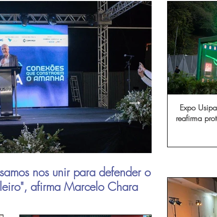
Expo Usipa 
reafirma pr
comércio, in
samos nos unir para defender o
Aperam inau
ileiro", afirma Marcelo Chara
viagens de