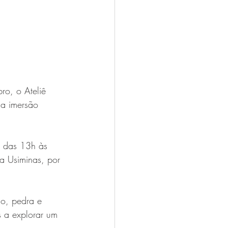
ro, o Ateliê 
a imersão 
, das 13h às 
a Usiminas, por 
ço, pedra e 
s a explorar um 