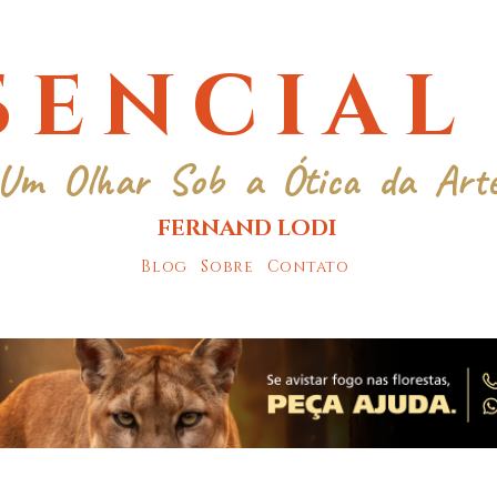
SENCIAL
Um Olhar Sob a Ótica da Art
FERNAND LODI
Blog
Sobre
Contato