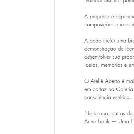
material distinto, por
A proposta é experime
composições que estim
A ação inclui uma bre
demonstração de técn
desenvolver sua própr
ideias, memórias e e
O Ateliê Aberto é mai
em cartaz na Galeria 
consciência estética. 
Neste ano, outras dua
Anne Frank — Uma His