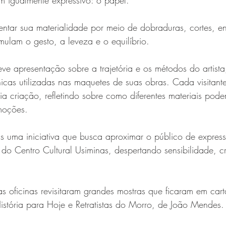
ém igualmente expressivo: o papel. 
ntar sua materialidade por meio de dobraduras, cortes, en
ulam o gesto, a leveza e o equilíbrio.
ve apresentação sobre a trajetória e os métodos do artist
icas utilizadas nas maquetes de suas obras. Cada visitant
ia criação, refletindo sobre como diferentes materiais pode
moções.
s uma iniciativa que busca aproximar o público de expressõ
do Centro Cultural Usiminas, despertando sensibilidade, cr
s oficinas revisitaram grandes mostras que ficaram em car
tória para Hoje e Retratistas do Morro, de João Mendes.