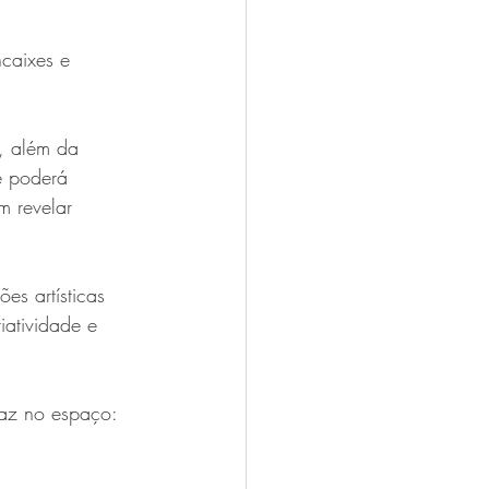
caixes e 
a, além da 
e poderá 
m revelar 
es artísticas 
iatividade e 
taz no espaço: 