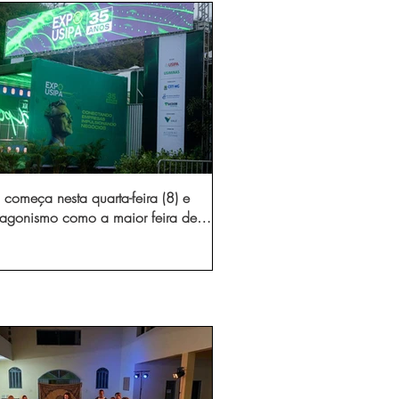
começa nesta quarta-feira (8) e
otagonismo como a maior feira de
dústria e prestação de serviços de
Minas Gerais
gura novo acesso e elimina mais de 15 mil
 caminhões por ano pelas vias de Timóteo