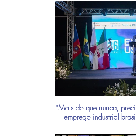
"Mais do que nunca, preci
emprego industrial bras