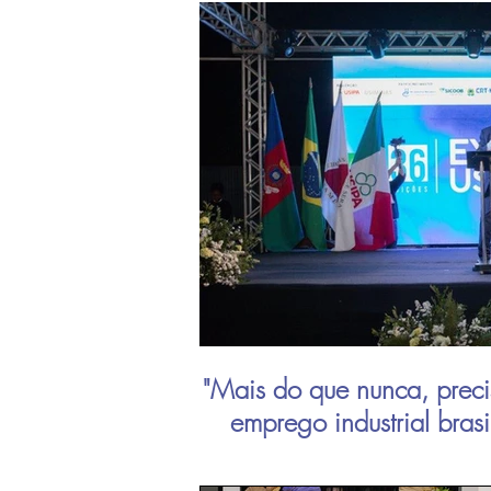
"Mais do que nunca, preci
emprego industrial bras