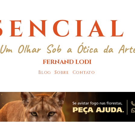
SENCIAL
Um Olhar Sob a Ótica da Art
FERNAND LODI
Blog
Sobre
Contato