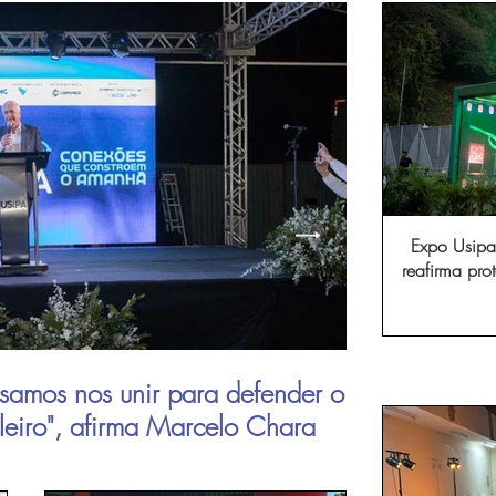
Expo Usipa 
reafirma pr
comércio, in
samos nos unir para defender o
Aperam inau
ileiro", afirma Marcelo Chara
viagens de