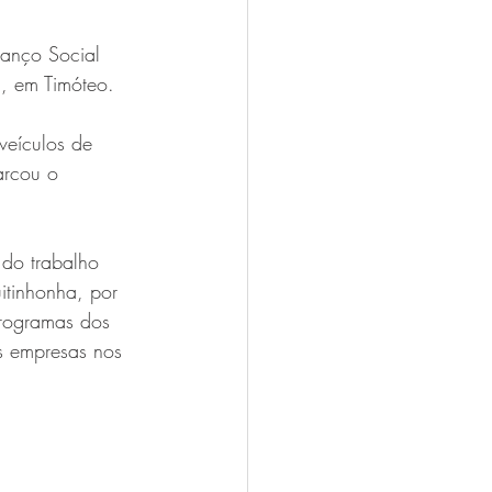
lanço Social 
, em Timóteo.
veículos de 
arcou o 
do trabalho 
tinhonha, por 
programas dos 
s empresas nos 