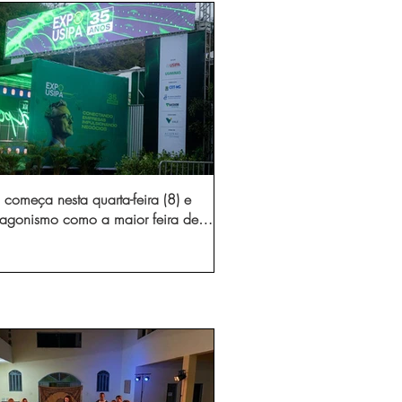
começa nesta quarta-feira (8) e
otagonismo como a maior feira de
dústria e prestação de serviços de
Minas Gerais
gura novo acesso e elimina mais de 15 mil
 caminhões por ano pelas vias de Timóteo