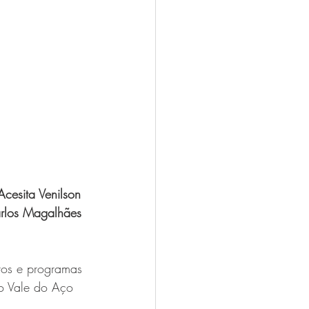
esita Venilson 
arlos Magalhães 
etos e programas 
o Vale do Aço 