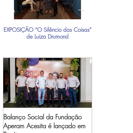
EXPOSIÇÃO “O Silêncio das Coisas”
"Mais do que nu
de Luiza Drumond
industrial brasil
Balanço Social da Fundação
Aperam Acesita é lançado em