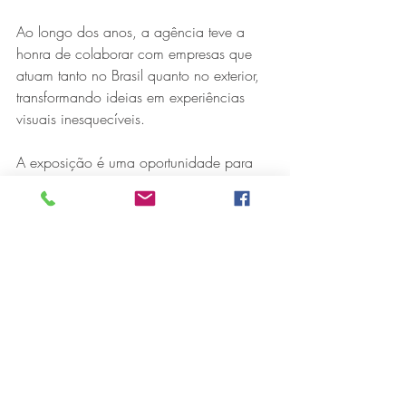
Ao longo dos anos, a agência teve a 
honra de colaborar com empresas que 
atuam tanto no Brasil quanto no exterior, 
transformando ideias em experiências 
visuais inesquecíveis.
A exposição é uma oportunidade para 
conhecer algumas das embalagens, 
estandes, livros, marcas e publicações – 
impressas e digitais – que marcaram a 
história da agência.
Os visitantes poderão explorar a 
evolução do design e da comunicação 
visual, destacando como a criatividade e 
a estratégia se encontram de maneira 
única nos projetos.