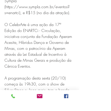
Sympla 
(https://www.sympla.com.br/eventos?
s=enartci), e R$15 (no dia da atração).
O CelebrArte é uma ação da 17ª 
Edição do ENARTCi - Circulação, 
iniciativa conjunta da Fundação Aperam 
Acesita, Hibridus Dança e Governo de 
Minas, com o patrocínio da Aperam 
Série MPB abre temporada de
através da Lei Estadual de Incentivo à 
shows em Ipatinga com Flávio
Cultura de Minas Gerais e produção da 
Venturini
Cênica Eventos.
A programação desta sexta (20/10) 
começa às 19h30, com o show de 
Silver Stone e, logo mais, tem a banda 
Segue o Síndico. Na noite de sábado 
(21/10), será a vez de Rock in Trio levar 
o melhor da década de 70 para o 