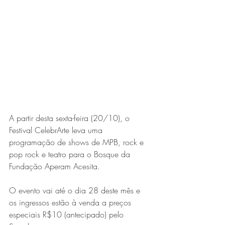
Expo Usipa começa nesta
quarta-feira (8) e reafirma
protagonismo como a maior
feira de comércio, indústria e
prestação de serviços de Minas
Gerais
A partir desta sexta-feira (20/10), o 
Festival CelebrArte leva uma 
programação de shows de MPB, rock e 
pop rock e teatro para o Bosque da 
Fundação Aperam Acesita. 
Exposição “O Silêncio das
Coisas” da artista visual Luiza
O evento vai até o dia 28 deste mês e 
Drumond
os ingressos estão à venda a preços 
especiais R$10 (antecipado) pelo 