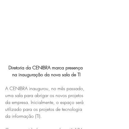
Expo Usipa começa nesta
quarta-feira (8) e reafirma
protagonismo como a maior
feira de comércio, indústria e
prestação de serviços de Minas
Gerais
Diretoria da CENIBRA marca presença 
na inauguração da nova sala de TI
A CENIBRA inaugurou, no mês passado, 
uma sala para abrigar os novos projetos 
Exposição “O Silêncio das
da empresa. Inicialmente, o espaço será 
Coisas” da artista visual Luiza
utilizado para os projetos de tecnologia 
Drumond
da informação (TI).