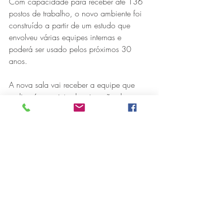
Com capacidade para receber até 136 
postos de trabalho, o novo ambiente foi 
construído a partir de um estudo que 
envolveu várias equipes internas e 
poderá ser usado pelos próximos 30 
anos.
A nova sala vai receber a equipe que 
realizará o projeto de migração do 
Série MPB abre temporada de
sistema SAP da CENIBRA para a versão 
shows em Ipatinga com Flávio
S/4 HANA, ferramenta de gestão de 
Venturini
recursos empresariais em tempo real. A 
versão SAP S/4 HANA foi desenvolvida 
para otimizar os processos, simplificar a 
gestão e garantir maior agilidade e 
segurança na tomada de decisão.
O espaço também atenderá à demanda 
normal de alocação para projetos de TI 