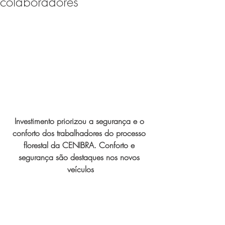
colaboradores
Expo Usipa começa nesta
quarta-feira (8) e reafirma
protagonismo como a maior
feira de comércio, indústria e
prestação de serviços de Minas
Gerais
Investimento priorizou a segurança e o 
conforto dos trabalhadores do processo 
florestal da CENIBRA. Conforto e 
segurança são destaques nos novos 
Projeto abre inscrições para
veículos
formar grupo de teatro cristão
no Vale do Aço