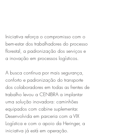
Iniciativa reforça o compromisso com o 
bem-estar dos trabalhadores do processo 
florestal, a padronização dos serviços e 
a inovação em processos logísticos.
Série MPB abre temporada de
shows em Ipatinga com Flávio
A busca contínua por mais segurança, 
Venturini
conforto e padronização do transporte 
dos colaboradores em todas as frentes de 
trabalho levou a CENIBRA a implantar 
uma solução inovadora: caminhões 
equipados com cabine suplementar. 
Desenvolvida em parceria com a VIX 
Logística e com o apoio da Heringer, a 
iniciativa já está em operação.