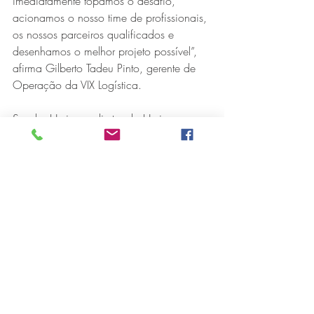
imediatamente topamos o desafio, 
acionamos o nosso time de profissionais, 
os nossos parceiros qualificados e 
desenhamos o melhor projeto possível”, 
afirma Gilberto Tadeu Pinto, gerente de 
Operação da VIX Logística.
Sandro Heringer, diretor da Heringer, 
afirma ter ficado feliz por realizar o 
projeto e realça as qualidades técnicas 
do projeto. “Os módulos possuem pisos 
antiderrapantes, extintores de incêndio, 
janela de emergência, isolamento 
térmico, entre outros atributos”.
Sempre com segurança
Segundo Roldão José de Oliveira, 
coordenador de Silvicultura, a CENIBRA 