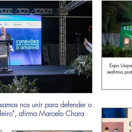
Expo Usipa 
reafirma pr
comércio, in
samos nos unir para defender o
Aperam inau
ileiro", afirma Marcelo Chara
viagens de