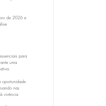
mbro de 2026 e 
lise 
essenciais para 
rante uma 
ativa.
a oportunidade 
atuando nas 
 à vivência 