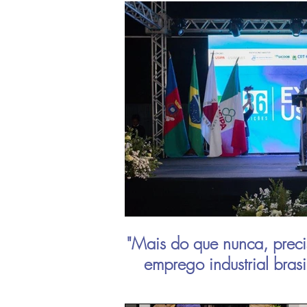
"Mais do que nunca, preci
emprego industrial bras