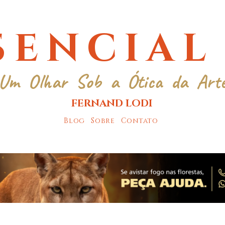
SENCIAL
Um Olhar Sob a Ótica da Art
FERNAND LODI
Blog
Sobre
Contato