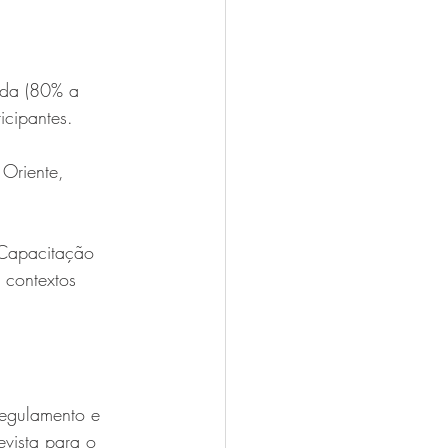
ida (80% a 
icipantes.
Oriente, 
Capacitação 
 contextos 
 regulamento e 
evista para o 