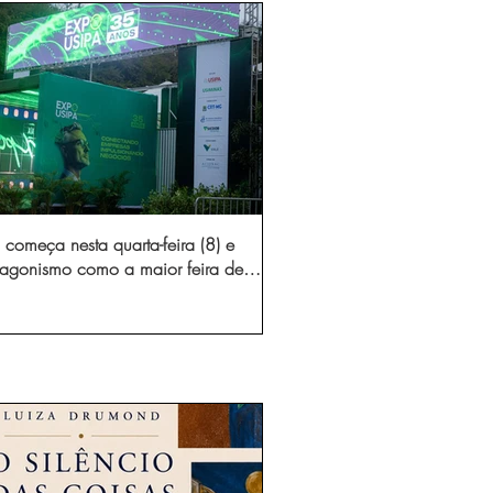
começa nesta quarta-feira (8) e
otagonismo como a maior feira de
dústria e prestação de serviços de
Minas Gerais
gura novo acesso e elimina mais de 15 mil
 caminhões por ano pelas vias de Timóteo