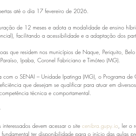
bertas até o dia 17 fevereiro de 2026.
uração de 12 meses e adota a modalidade de ensino híbr
ncial), facilitando a acessibilidade e a adaptação dos part
oas que residem nos municípios de Naque, Periquito, Belo 
 Paraíso, Ipaba, Coronel Fabriciano e Timóteo (MG).
ia com o SENAI – Unidade Ipatinga (MG), o Programa de 
iciência que desejam se qualificar para atuar em diversos
competência técnica e comportamental.
r
s interessados devem acessar o site 
cenibra.gupy.io
, ler o
É fundamental ter disponibilidade para o início das aulas pr