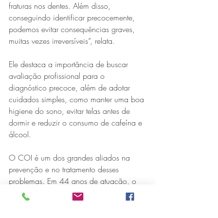
fraturas nos dentes. Além disso, 
conseguindo identificar precocemente, 
podemos evitar consequências graves, 
muitas vezes irreversíveis”, relata.
Ele destaca a importância de buscar 
avaliação profissional para o 
diagnóstico precoce, além de adotar 
cuidados simples, como manter uma boa 
higiene do sono, evitar telas antes de 
dormir e reduzir o consumo de cafeína e 
álcool.
O COI é um dos grandes aliados na 
prevenção e no tratamento desses 
problemas. Em 44 anos de atuação, o 
Centro de Odontologia se consolidou 
como referência em saúde bucal em 
Minas Gerais, oferecendo atendimento 