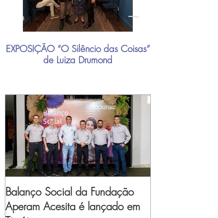
EXPOSIÇÃO “O Silêncio das Coisas”
"Mais do que nu
de Luiza Drumond
industrial brasil
Balanço Social da Fundação
Aperam Acesita é lançado em