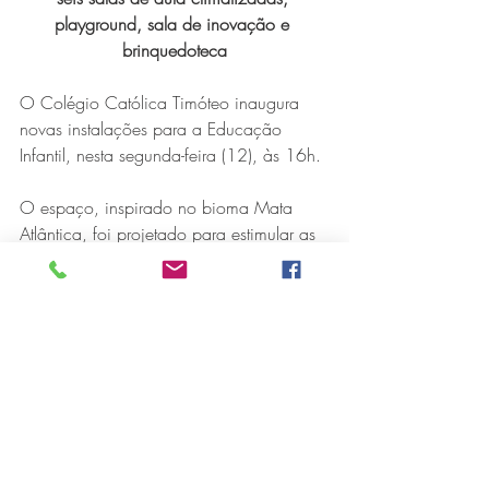
playground, sala de inovação e 
brinquedoteca
O Colégio Católica Timóteo inaugura 
novas instalações para a Educação 
Infantil, nesta segunda-feira (12), às 16h. 
O espaço, inspirado no bioma Mata 
Atlântica, foi projetado para estimular as 
múltiplas inteligências, desenvolver as 
potencialidades, promover interação, 
afetividade e estimular a criatividade das 
crianças de 2 a 5 anos.  
São seis salas de aula, totalmente 
revitalizadas, com novo mobiliário e 
climatizadas, sala de inovação, 
brinquedoteca e playground.