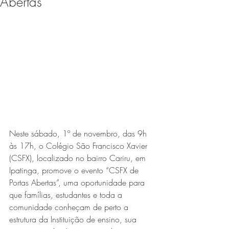
Abertas”
Expo Usipa começa nesta
quarta-feira (8) e reafirma
protagonismo como a maior
feira de comércio, indústria e
prestação de serviços de Minas
Gerais
Neste sábado, 1º de novembro, das 9h 
às 17h, o Colégio São Francisco Xavier 
(CSFX), localizado no bairro Cariru, em 
Ipatinga, promove o evento “CSFX de 
Exposição “O Silêncio das
Portas Abertas”, uma oportunidade para 
Coisas” da artista visual Luiza
que famílias, estudantes e toda a 
Drumond
comunidade conheçam de perto a 
estrutura da Instituição de ensino, sua 