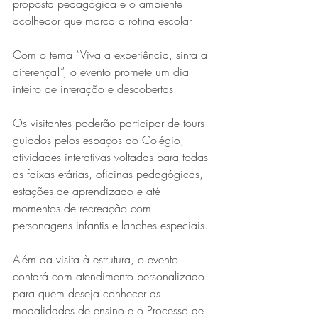
proposta pedagógica e o ambiente 
acolhedor que marca a rotina escolar.
Com o tema “Viva a experiência, sinta a 
diferença!”, o evento promete um dia 
inteiro de interação e descobertas.
Os visitantes poderão participar de tours 
guiados pelos espaços do Colégio, 
Série MPB abre temporada de
atividades interativas voltadas para todas 
shows em Ipatinga com Flávio
as faixas etárias, oficinas pedagógicas, 
Venturini
estações de aprendizado e até 
momentos de recreação com 
personagens infantis e lanches especiais.
Além da visita à estrutura, o evento 
contará com atendimento personalizado 
para quem deseja conhecer as 
modalidades de ensino e o Processo de 