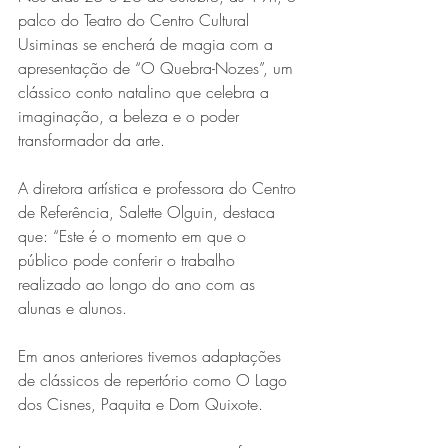
palco do Teatro do Centro Cultural 
Usiminas se encherá de magia com a 
apresentação de “O Quebra-Nozes”, um 
clássico conto natalino que celebra a 
imaginação, a beleza e o poder 
transformador da arte.
A diretora artística e professora do Centro 
Série MPB abre temporada de
de Referência, Salette Olguin, destaca 
shows em Ipatinga com Flávio
que: “Este é o momento em que o 
público pode conferir o trabalho 
Venturini
realizado ao longo do ano com as 
alunas e alunos.
Em anos anteriores tivemos adaptações 
de clássicos de repertório como O Lago 
dos Cisnes, Paquita e Dom Quixote.