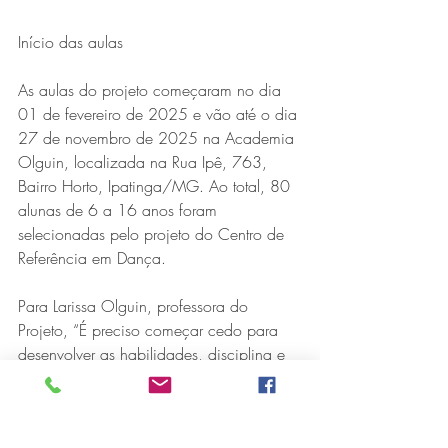
Início das aulas
As aulas do projeto começaram no dia 
01 de fevereiro de 2025 e vão até o dia 
27 de novembro de 2025 na Academia 
Olguin, localizada na Rua Ipê, 763, 
Bairro Horto, Ipatinga/MG. Ao total, 80 
alunas de 6 a 16 anos foram 
selecionadas pelo projeto do Centro de 
Referência em Dança.
Para Larissa Olguin, professora do 
Projeto, “É preciso começar cedo para 
desenvolver as habilidades, disciplina e 
consciência corporal necessários para o 
Ballet Clássico. Muito além de 
desenvolver o corpo, a dança 