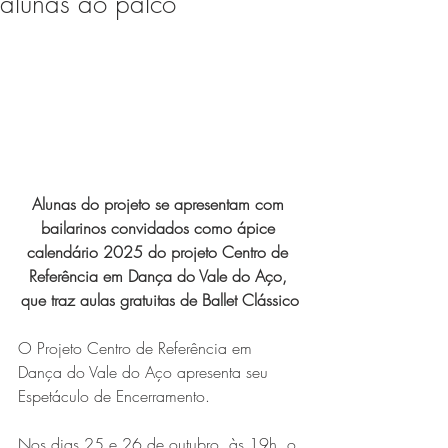
alunas ao palco
Expo Usipa começa nesta
quarta-feira (8) e reafirma
protagonismo como a maior
feira de comércio, indústria e
prestação de serviços de Minas
Gerais
Alunas do projeto se apresentam com 
bailarinos convidados como ápice 
calendário 2025 do projeto Centro de 
Referência em Dança do Vale do Aço, 
que traz aulas gratuitas de Ballet Clássico
Projeto abre inscrições para
O Projeto Centro de Referência em 
formar grupo de teatro cristão
Dança do Vale do Aço apresenta seu 
Espetáculo de Encerramento.
no Vale do Aço
Nos dias 25 e 26 de outubro, às 19h, o 