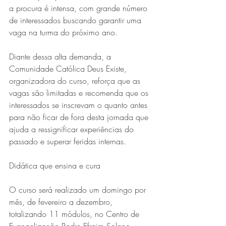
a procura é intensa, com grande número 
de interessados buscando garantir uma 
vaga na turma do próximo ano.
Diante dessa alta demanda, a 
Comunidade Católica Deus Existe, 
organizadora do curso, reforça que as 
vagas são limitadas e recomenda que os 
Série MPB abre temporada de
interessados se inscrevam o quanto antes 
para não ficar de fora desta jornada que 
shows em Ipatinga com Flávio
ajuda a ressignificar experiências do 
Venturini
passado e superar feridas internas.
Didática que ensina e cura
O curso será realizado um domingo por 
mês, de fevereiro a dezembro, 
totalizando 11 módulos, no Centro de 