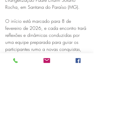
Evangelização Padre Efraim Solano 
Rocha, em Santana do Paraíso (MG).
O início está marcado para 8 de 
fevereiro de 2026, e cada encontro trará 
reflexões e dinâmicas conduzidas por 
uma equipe preparada para guiar os 
participantes rumo a novas conquistas, 
tanto no campo espiritual quanto 
emocional.
“Nosso propósito é ajudar cada pessoa 
a se reconciliar consigo mesma e com 
Deus, aprendendo a lidar com suas 
emoções e redescobrindo o amor 
próprio”, explica Elton Pimentel, fundador 
da Comunidade Deus Existe. Segundo 
ele, o curso proporciona um ambiente 
acolhedor e de partilha, onde cada 