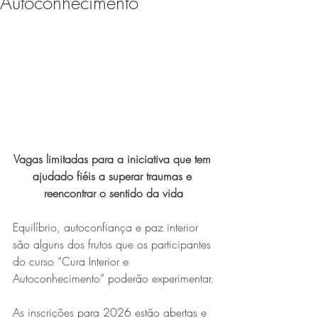
Autoconhecimento
Expo Usipa começa nesta
quarta-feira (8) e reafirma
protagonismo como a maior
feira de comércio, indústria e
prestação de serviços de Minas
Gerais
Vagas limitadas para a iniciativa que tem 
ajudado fiéis a superar traumas e 
reencontrar o sentido da vida
Equilíbrio, autoconfiança e paz interior 
Projeto abre inscrições para
são alguns dos frutos que os participantes 
formar grupo de teatro cristão
do curso “Cura Interior e 
Autoconhecimento” poderão experimentar.
no Vale do Aço
As inscrições para 2026 estão abertas e 