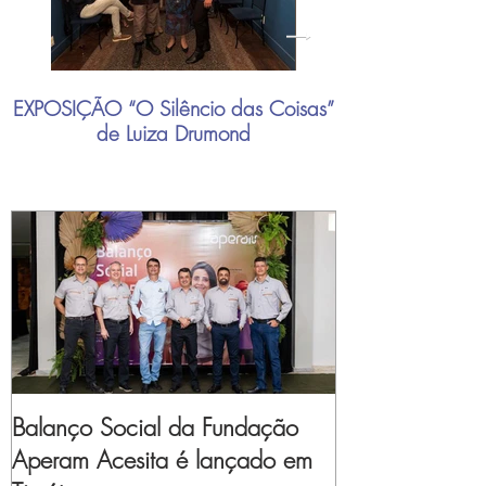
EXPOSIÇÃO “O Silêncio das Coisas”
"Mais do que nu
de Luiza Drumond
industrial brasil
Balanço Social da Fundação
Aperam Acesita é lançado em