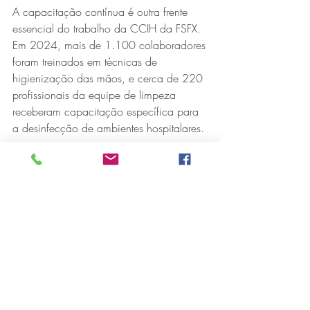
A capacitação contínua é outra frente 
essencial do trabalho da CCIH da FSFX. 
Em 2024, mais de 1.100 colaboradores 
foram treinados em técnicas de 
higienização das mãos, e cerca de 220 
profissionais da equipe de limpeza 
receberam capacitação específica para 
a desinfecção de ambientes hospitalares.
Colaboradores recém-admitidos também 
participam de treinamentos voltados para 
biossegurança e prevenção de infecções 
hospitalares.
Com o avanço da resistência bacteriana, 
o desafio é ainda maior. "Além de 
capacitar as equipes, precisamos conter 
o uso indiscriminado de antibióticos. 