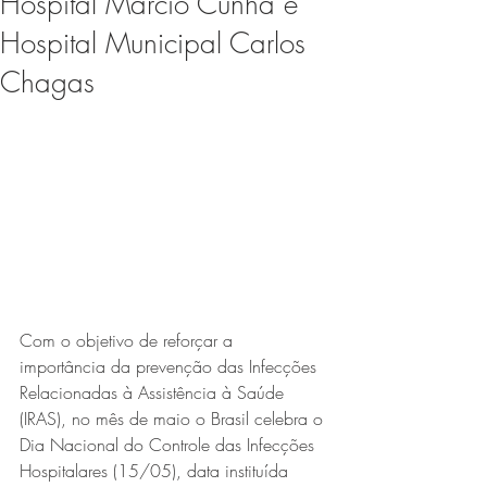
Hospital Márcio Cunha e
Expo Usipa começa nesta
Hospital Municipal Carlos
quarta-feira (8) e reafirma
Chagas
protagonismo como a maior
feira de comércio, indústria e
prestação de serviços de Minas
Gerais
Com o objetivo de reforçar a 
Projeto abre inscrições para
importância da prevenção das Infecções 
Relacionadas à Assistência à Saúde 
formar grupo de teatro cristão
(IRAS), no mês de maio o Brasil celebra o 
no Vale do Aço
Dia Nacional do Controle das Infecções 
Hospitalares (15/05), data instituída 