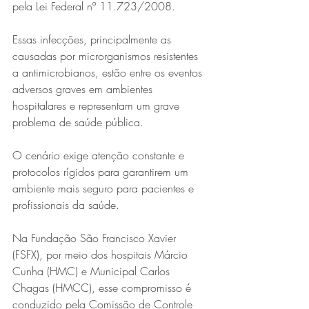
pela Lei Federal nº 11.723/2008.
Essas infecções, principalmente as 
causadas por microrganismos resistentes 
a antimicrobianos, estão entre os eventos 
adversos graves em ambientes 
hospitalares e representam um grave 
problema de saúde pública.
Série MPB abre temporada de
O cenário exige atenção constante e 
shows em Ipatinga com Flávio
protocolos rígidos para garantirem um 
Venturini
ambiente mais seguro para pacientes e 
profissionais da saúde.
Na Fundação São Francisco Xavier 
(FSFX), por meio dos hospitais Márcio 
Cunha (HMC) e Municipal Carlos 
Chagas (HMCC), esse compromisso é 
conduzido pela Comissão de Controle 