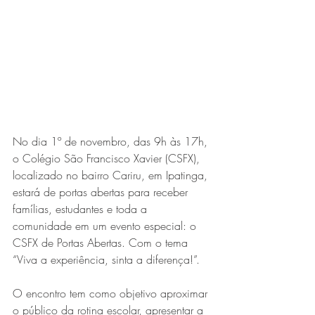
Expo Usipa começa nesta
quarta-feira (8) e reafirma
protagonismo como a maior
feira de comércio, indústria e
prestação de serviços de Minas
Gerais
No dia 1º de novembro, das 9h às 17h, 
o Colégio São Francisco Xavier (CSFX), 
localizado no bairro Cariru, em Ipatinga, 
estará de portas abertas para receber 
famílias, estudantes e toda a 
comunidade em um evento especial: o 
Projeto abre inscrições para
CSFX de Portas Abertas. Com o tema 
formar grupo de teatro cristão
“Viva a experiência, sinta a diferença!”.
no Vale do Aço
O encontro tem como objetivo aproximar 
o público da rotina escolar, apresentar a 