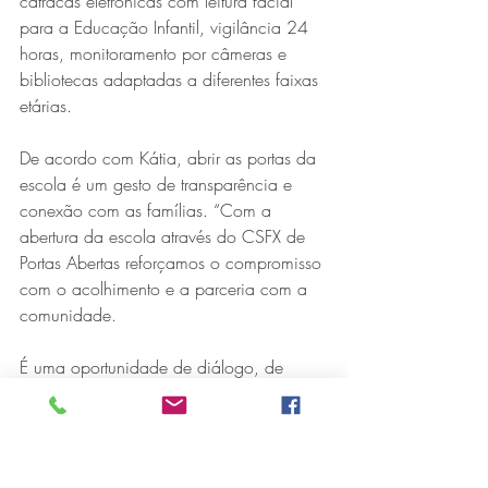
catracas eletrônicas com leitura facial 
para a Educação Infantil, vigilância 24 
horas, monitoramento por câmeras e 
bibliotecas adaptadas a diferentes faixas 
etárias.
De acordo com Kátia, abrir as portas da 
escola é um gesto de transparência e 
conexão com as famílias. “Com a 
abertura da escola através do CSFX de 
Portas Abertas reforçamos o compromisso 
com o acolhimento e a parceria com a 
comunidade.
É uma oportunidade de diálogo, de 
troca e de fortalecimento de vínculo com 
os pais, que podem conhecer mais de 
perto a Instituição e a equipe que 
cuidará da formação de seus filhos”, 