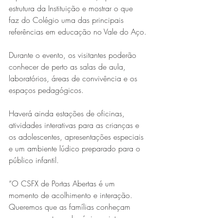
estrutura da Instituição e mostrar o que 
faz do Colégio uma das principais 
referências em educação no Vale do Aço.
Durante o evento, os visitantes poderão 
conhecer de perto as salas de aula, 
laboratórios, áreas de convivência e os 
espaços pedagógicos.
Série MPB abre temporada de
Haverá ainda estações de oficinas, 
shows em Ipatinga com Flávio
atividades interativas para as crianças e 
Venturini
os adolescentes, apresentações especiais 
e um ambiente lúdico preparado para o 
público infantil. 
“O CSFX de Portas Abertas é um 
momento de acolhimento e interação. 
Queremos que as famílias conheçam 