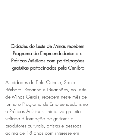
Expo Usipa começa nesta
quarta-feira (8) e reafirma
protagonismo como a maior
feira de comércio, indústria e
prestação de serviços de Minas
Cidades do Leste de Minas recebem 
Gerais
Programa de Empreendedorismo e 
Práticas Artísticas com participações 
gratuitas patrocinadas pela Cenibra
As cidades de Belo Oriente, Santa 
Bárbara, Peçanha e Guanhães, no Leste 
de Minas Gerais, recebem neste mês de 
Projeto abre inscrições para
junho o Programa de Empreendedorismo 
formar grupo de teatro cristão
e Práticas Artísticas, iniciativa gratuita 
voltada à formação de gestores e 
no Vale do Aço
produtores culturais, artistas e pessoas 
acima de 18 anos com interesse em 