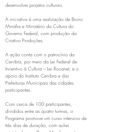
desenvolver projetos culturais.
A iniciativa é uma realização de Bruno 
Minafra e Ministério da Cultura do 
Governo Federal, com produção da 
Criativo Produções.
A ação conta com o patrocínio da 
Série MPB abre temporada de
Cenibra, por meio da Lei Federal de 
Incentivo à Cultura – Lei Rouanet, e o 
shows em Ipatinga com Flávio
apoio do Instituto Cenibra e das 
Venturini
Prefeituras Municipais das cidades 
participantes.
Com cerca de 100 participantes, 
divididos entre as quatro turmas, o 
Programa promove um curso intensivo de 
três dias de duração, com aulas 