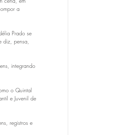
em cena, em 
compor a 
élia Prado se 
 diz, pensa, 
ens, integrando 
como o Quintal 
til e Juvenil de 
s, registros e 