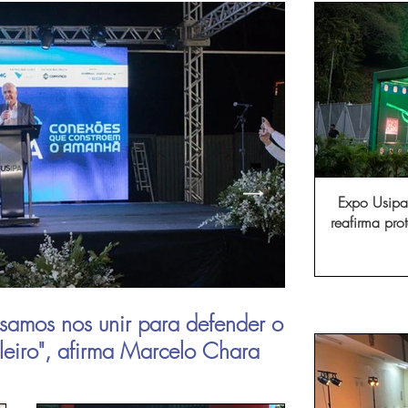
Expo Usipa 
reafirma pr
comércio, in
samos nos unir para defender o
Aperam inau
ileiro", afirma Marcelo Chara
viagens de