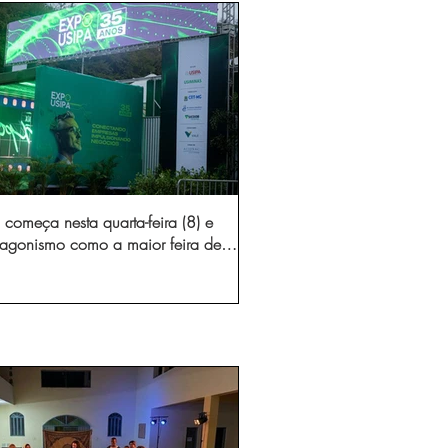
começa nesta quarta-feira (8) e
otagonismo como a maior feira de
dústria e prestação de serviços de
Minas Gerais
gura novo acesso e elimina mais de 15 mil
 caminhões por ano pelas vias de Timóteo