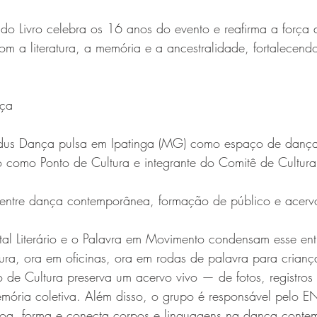
o Livro celebra os 16 anos do evento e reafirma a força d
 a literatura, a memória e a ancestralidade, fortalecendo
nça
us Dança pulsa em Ipatinga (MG) como espaço de dança, 
 como Ponto de Cultura e integrante do Comitê de Cultur
e entre dança contemporânea, formação de público e acervo
tal Literário e o Palavra em Movimento condensam esse en
tura, ora em oficinas, ora em rodas de palavra para criança
 de Cultura preserva um acervo vivo — de fotos, registros
emória coletiva. Além disso, o grupo é responsável pelo E
çoa, forma e conecta corpos e linguagens na dança conte