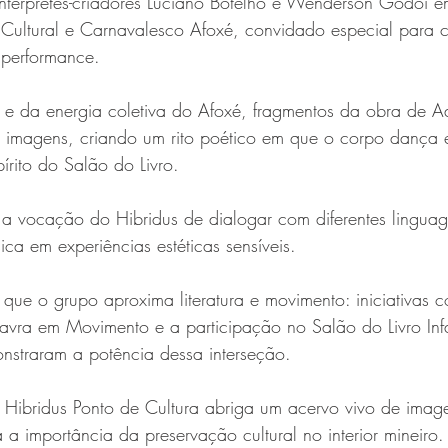
intérpretes-criadores Luciano Botelho e Wenderson Godoi 
Cultural e Carnavalesco Afoxé, convidado especial para 
 performance.
e da energia coletiva do Afoxé, fragmentos da obra de Ad
e imagens, criando um rito poético em que o corpo dança e
írito do Salão do Livro.
 a vocação do Hibridus de dialogar com diferentes linguag
ca em experiências estéticas sensíveis.
que o grupo aproxima literatura e movimento: iniciativas 
alavra em Movimento e a participação no Salão do Livro Infan
nstraram a potência dessa interseção.
Hibridus Ponto de Cultura abriga um acervo vivo de imagen
 a importância da preservação cultural no interior mineiro.