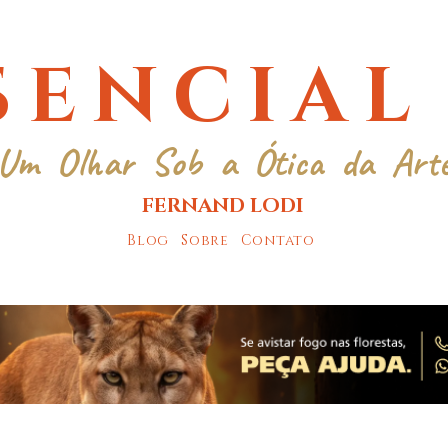
SENCIAL
Um Olhar Sob a Ótica da Art
FERNAND LODI
Blog
Sobre
Contato