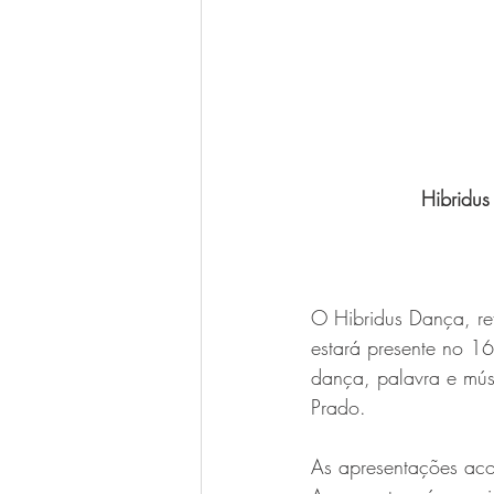
Hibridu
O Hibridus Dança, ref
estará presente no 1
dança, palavra e mús
Prado.
As apresentações ac