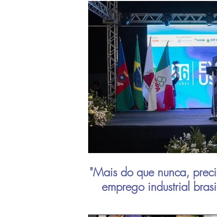
"Mais do que nunca, preci
emprego industrial bras