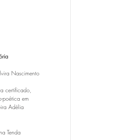
ória
lvira Nascimento
 certificado, 
o-poética em 
ira Adélia 
na Tenda