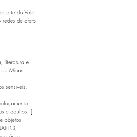
a arte do Vale 
 redes de afeto 
literatura e 
a de Minas 
s sensíveis. 
trelaçamento 
s e adultos. ]
 e objetos — 
NARTCi, 
mporânea.