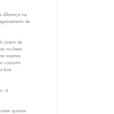
 diferença na 
 agravamento de 
do prazo de 
mas oculares 
azer exames 
ue consumir 
ma boa 
o, a 
xistam queixas 