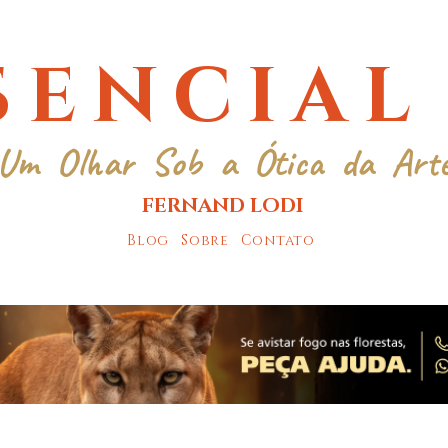
SENCIAL
Um Olhar Sob a Ótica da Art
FERNAND LODI
Blog
Sobre
Contato