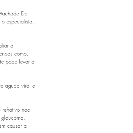
 Machado De 
o especialista, 
liar a 
oenças como, 
e pode levar à 
e aguda viral e 
 refrativo não 
O glaucoma, 
em causar a 