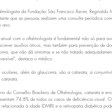
lmologista da Fundação São Francisco Xavier, Reginaldo
rtante que as pessoas realizem uma consulta periódica com 
o ano.
ual com o oftalmologista é fundamental não só para ava
escrever auxílios óticos, mas também para prevenção de d
oma, que não dá sintomas e se não tratado adequadament
eversível”, destaca o médico.
 oculares, além do glaucoma, são a catarata, a conjuntivit
 catarata.
io do Conselho Brasileiro de Oftalmologia, catarata e erro
presentam 74,8% de todos os casos de deficiência visual. 
relacionada à idade (DMRI) e a retinopatia diabética pod