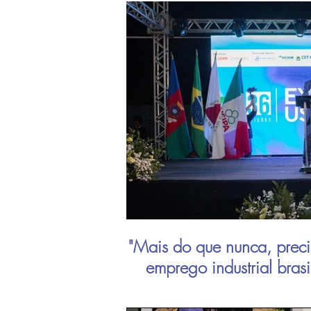
"Mais do que nunca, preci
emprego industrial bras