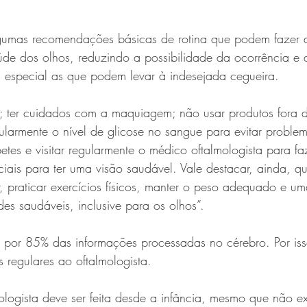
gumas recomendações básicas de rotina que podem fazer a
úde dos olhos, reduzindo a possibilidade da ocorrência e
 especial as que podem levar à indesejada cegueira.
os; ter cuidados com a maquiagem; não usar produtos fora 
egularmente o nível de glicose no sangue para evitar proble
tes e visitar regularmente o médico oftalmologista para f
ciais para ter uma visão saudável. Vale destacar, ainda, q
, praticar exercícios físicos, manter o peso adequado e u
des saudáveis, inclusive para os olhos”.
l por 85% das informações processadas no cérebro. Por iss
s regulares ao oftalmologista.
ologista deve ser feita desde a infância, mesmo que não e