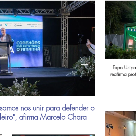
Expo Usipa 
reafirma pr
comércio, in
samos nos unir para defender o
Aperam inau
ileiro", afirma Marcelo Chara
viagens de