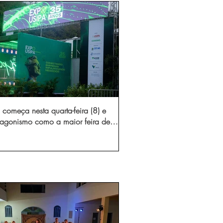
começa nesta quarta-feira (8) e
otagonismo como a maior feira de
dústria e prestação de serviços de
Minas Gerais
gura novo acesso e elimina mais de 15 mil
 caminhões por ano pelas vias de Timóteo