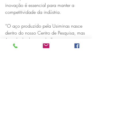
inovação é essencial para manter a 
competitividade da indústria.
“O aço produzido pela Usiminas nasce 
dentro do nosso Centro de Pesquisa, mas 
é resultado de um trabalho conjunto que 
envolve diversas áreas da companhia, 
unindo tecnologia, conhecimento e 
proximidade com o cliente. 
Desenvolvemos soluções que atendem 
demandas atuais, mas também 
antecipam tendências da indústria, com 
foco em materiais mais eficientes, 
sustentáveis e de alto desempenho. Esse 
investimento contínuo em inovação é o 
que nos permite evoluir constantemente e 
entregar valor aos nossos clientes e à 
sociedade”, afirma.