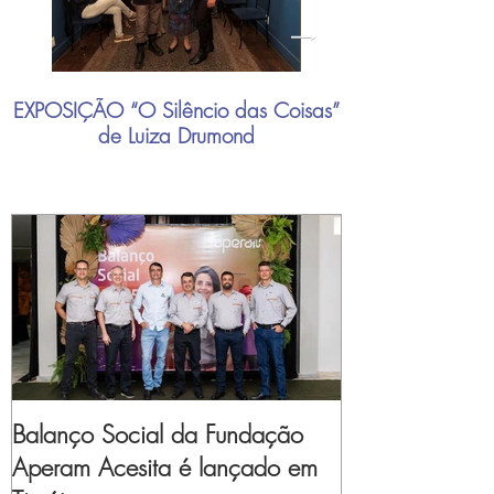
EXPOSIÇÃO “O Silêncio das Coisas”
"Mais do que nu
de Luiza Drumond
industrial brasil
Balanço Social da Fundação
Aperam Acesita é lançado em