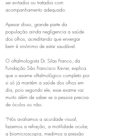
ser evitados ou tratados com 
acompanhamento adequado.
Apesar disso, grande parte da 
população ainda negligencia a saúde 
dos olhos, acreditando que enxergar 
bem é sinônimo de estar saudável.
O oftalmologista Dr. Silas Franco, da 
Série MPB abre temporada de
Fundação São Francisco Xavier, explica 
shows em Ipatinga com Flávio
que o exame oftalmológico completo por 
Venturini
si só já mantém a saúde dos olhos em 
dia, pois segundo ele, esse exame vai 
muito além de saber se a pessoa precisa 
de óculos ou não.
“Nós avaliamos a acuidade visual, 
fazemos a refração, a motilidade ocular, 
a biomicroscopia, medimos a pressão 