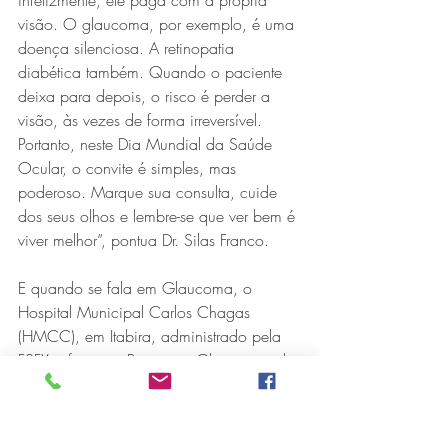
infelizmente, ele paga com a própria 
visão. O glaucoma, por exemplo, é uma 
doença silenciosa. A retinopatia 
diabética também. Quando o paciente 
deixa para depois, o risco é perder a 
visão, às vezes de forma irreversível. 
Portanto, neste Dia Mundial da Saúde 
Ocular, o convite é simples, mas 
poderoso. Marque sua consulta, cuide 
dos seus olhos e lembre-se que ver bem é 
viver melhor”, pontua Dr. Silas Franco.
E quando se fala em Glaucoma, o 
Hospital Municipal Carlos Chagas 
(HMCC), em Itabira, administrado pela 
FSFX, oferece o Programa Glaucoma, do 
Governo Federal, por meio do Sistema 
Único de Saúde (SUS).