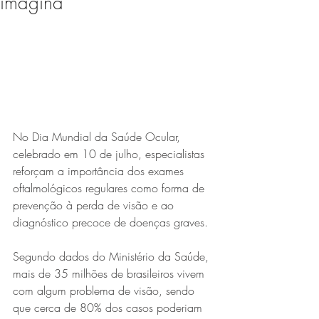
imagina
Expo Usipa começa nesta
quarta-feira (8) e reafirma
protagonismo como a maior
feira de comércio, indústria e
prestação de serviços de Minas
Gerais
No Dia Mundial da Saúde Ocular, 
celebrado em 10 de julho, especialistas 
reforçam a importância dos exames 
oftalmológicos regulares como forma de 
prevenção à perda de visão e ao 
diagnóstico precoce de doenças graves.
Projeto abre inscrições para
Segundo dados do Ministério da Saúde, 
formar grupo de teatro cristão
mais de 35 milhões de brasileiros vivem 
no Vale do Aço
com algum problema de visão, sendo 
que cerca de 80% dos casos poderiam 