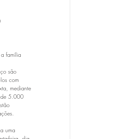
0 
a família
Aço são 
ulos com 
xta, mediante 
 de 5.000 
stão 
ações. 
iza uma 
ta-feira, dia 