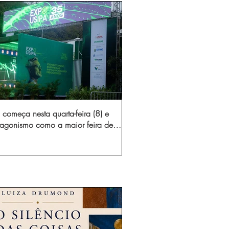
começa nesta quarta-feira (8) e
otagonismo como a maior feira de
dústria e prestação de serviços de
Minas Gerais
gura novo acesso e elimina mais de 15 mil
 caminhões por ano pelas vias de Timóteo