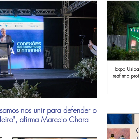
Expo Usipa 
reafirma pr
comércio, in
samos nos unir para defender o
Aperam inau
ileiro", afirma Marcelo Chara
viagens de