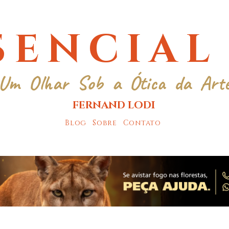
SENCIAL
Um Olhar Sob a Ótica da Art
FERNAND LODI
Blog
Sobre
Contato