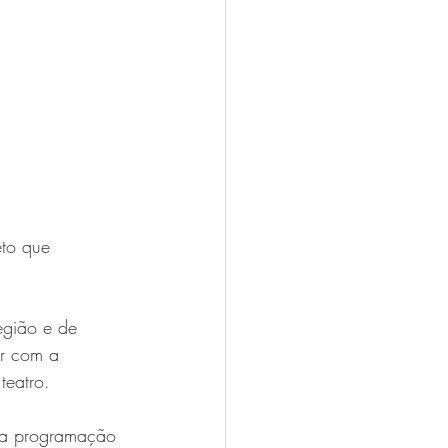
eto que 
egião e de 
ir com a 
teatro.
uma programação 