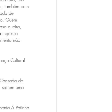
ia, também com 
rada de 
tro. Quem 
aso queira, 
 ingresso 
imento não 
paço Cultural 
. Cansada de 
, sai em uma 
senta A Patinha 