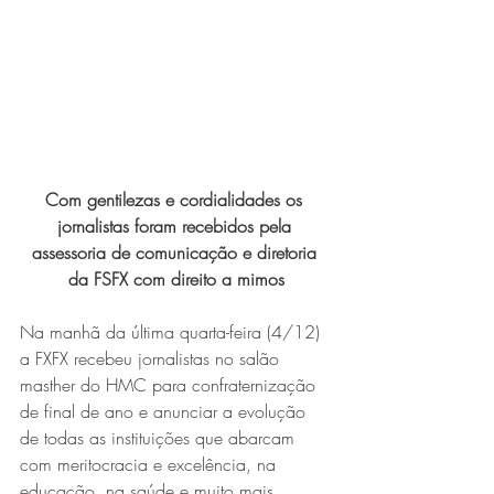
Expo Usipa começa nesta
quarta-feira (8) e reafirma
protagonismo como a maior
feira de comércio, indústria e
prestação de serviços de Minas
Gerais
Com gentilezas e cordialidades os 
jornalistas foram recebidos pela 
assessoria de comunicação e diretoria 
da FSFX com direito a mimos
Na manhã da última quarta-feira (4/12) 
a FXFX recebeu jornalistas no salão 
Projeto abre inscrições para
masther do HMC para confraternização 
formar grupo de teatro cristão
de final de ano e anunciar a evolução 
de todas as instituições que abarcam 
no Vale do Aço
com meritocracia e excelência, na 
educação, na saúde e muito mais.