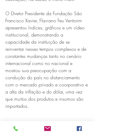
O Diretor Presidente da Fundação São 
Francisco Xavier, Flaviano Feu Ventorim 
apresentou índices, gráficos e um vídeo 
institucional, demonstrando a 
capacidade da instituição de se 
reinventar nesses tempos complexos e de 
constantes mudanças tanto no cenário 
Série MPB abre temporada de
internacional como no nacional e 
shows em Ipatinga com Flávio
mostrou sua preocupação com a 
condução do país no distanciamento 
Venturini
com o mercado privado e coorporativo e 
a alta da inflação e do dólar, uma vez 
que muitos dos produtos e insumos são 
importados.