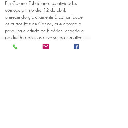
Em Coronel Fabriciano, as atividades 
começaram no dia 12 de abril, 
oferecendo gratuitamente à comunidade 
os cursos Faz de Contos, que aborda a 
pesquisa e estudo de histórias, criação e 
produção de textos envolvendo narrativas 
locais, contos tradicionais e histórias de 
culturas afro-brasileiras; Expressões da 
Cultura Afro-brasileira, sobre 
fundamentos, músicas, ritmos e 
movimentos da cultura afro-brasileira em 
interação com interpretação teatral e 
contação de histórias; Cenografia, 
Figurinos e Adereços, focado na criação 
e confecção de figurinos e cenários para 
performances de contação de histórias, e 
Artes Cênicas, curso de interpretação 
teatral, jogos teatrais e criações cênicas 
de performances de contação de 