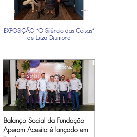
EXPOSIÇÃO “O Silêncio das Coisas”
"Mais do que nu
de Luiza Drumond
industrial brasil
Balanço Social da Fundação
Aperam Acesita é lançado em