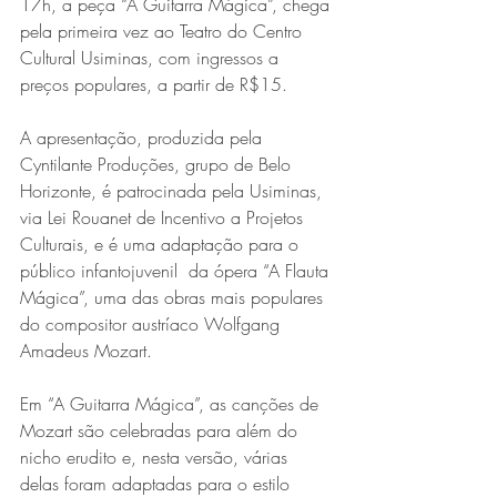
17h, a peça “A Guitarra Mágica”, chega 
pela primeira vez ao Teatro do Centro 
Cultural Usiminas, com ingressos a 
preços populares, a partir de R$15.
A apresentação, produzida pela 
Cyntilante Produções, grupo de Belo 
Horizonte, é patrocinada pela Usiminas, 
via Lei Rouanet de Incentivo a Projetos 
Série MPB abre temporada de
Culturais, e é uma adaptação para o 
shows em Ipatinga com Flávio
público infantojuvenil  da ópera “A Flauta 
Venturini
Mágica”, uma das obras mais populares 
do compositor austríaco Wolfgang 
Amadeus Mozart.
Em “A Guitarra Mágica”, as canções de 
Mozart são celebradas para além do 
nicho erudito e, nesta versão, várias 
delas foram adaptadas para o estilo 