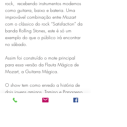
rock,  recebendo instrumentos modernos 
como guitarra, baixo e bateria. Uma 
improvável combinação entre Mozart 
com o clássico do rock “Satisfaction” da 
banda Rolling Stones, este é só um 
exemplo do que o público irá encontrar 
no sábado.
Assim foi construído o mote principal 
para essa versão da Flauta Mágica de 
Mozart, a Guitarra Mágica.
O show tem como enredo a história de 
dois jovens amigos, Tamino e Papageno, 
que são transportados para dentro de um 
jogo de fliperama.
Para conseguirem retornar ao mundo 
real, os dois terão apenas uma vida no 