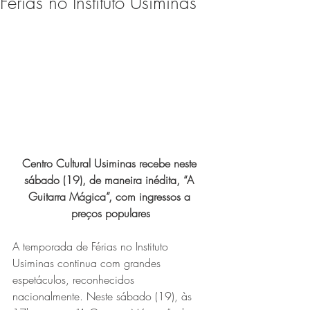
Férias no Instituto Usiminas
Expo Usipa começa nesta
quarta-feira (8) e reafirma
protagonismo como a maior
feira de comércio, indústria e
prestação de serviços de Minas
Gerais
Centro Cultural Usiminas recebe neste 
sábado (19), de maneira inédita, “A 
Guitarra Mágica”, com ingressos a 
preços populares
Projeto abre inscrições para
A temporada de Férias no Instituto 
formar grupo de teatro cristão
Usiminas continua com grandes 
no Vale do Aço
espetáculos, reconhecidos 
nacionalmente. Neste sábado (19), às 