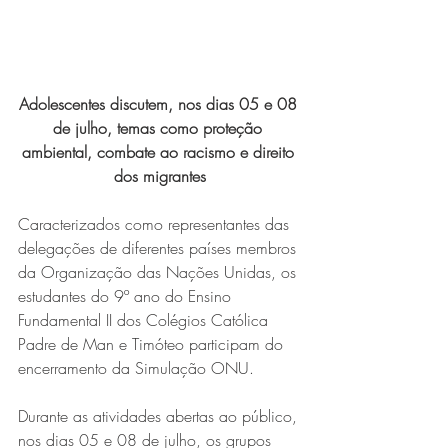
Adolescentes discutem, nos dias 05 e 08 
de julho, temas como proteção 
ambiental, combate ao racismo e direito 
dos migrantes
Série MPB abre temporada de
Caracterizados como representantes das 
shows em Ipatinga com Flávio
delegações de diferentes países membros 
Venturini
da Organização das Nações Unidas, os 
estudantes do 9º ano do Ensino 
Fundamental II dos Colégios Católica 
Padre de Man e Timóteo participam do 
encerramento da Simulação ONU.
Durante as atividades abertas ao público, 
nos dias 05 e 08 de julho, os grupos 