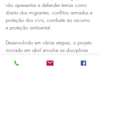
vão apresentar e defender temas como 
direito dos migrantes, conflitos armados e 
proteção dos civis, combate ao racismo 
e proteção ambiental.
Desenvolvido em várias etapas, o projeto 
iniciado em abril envolve as disciplinas 
de História, Geografia, Língua 
Portuguesa, Redação, Inglês e Ensino 
Religioso.
Os estudantes aprenderam sobre a 
importância, o funcionamento e a 
atuação da ONU, além de entenderem 
os objetivos do Conselho de Segurança 
e sua atuação durante a história.
Depois, foram divididos em delegações 