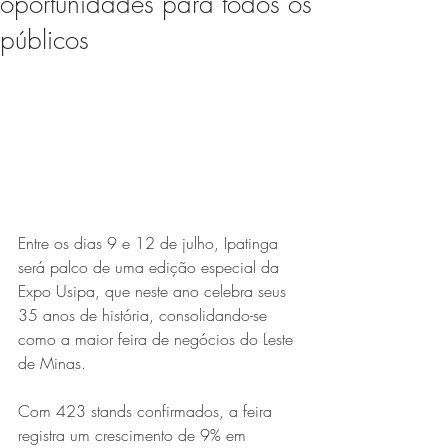
oportunidades para todos os
Expo Usipa começa nesta
públicos
quarta-feira (8) e reafirma
protagonismo como a maior
feira de comércio, indústria e
prestação de serviços de Minas
Gerais
Entre os dias 9 e 12 de julho, Ipatinga 
será palco de uma edição especial da 
Expo Usipa, que neste ano celebra seus 
35 anos de história, consolidando-se 
Exposição “O Silêncio das
como a maior feira de negócios do Leste 
de Minas.
Coisas” da artista visual Luiza
Drumond
Com 423 stands confirmados, a feira 
registra um crescimento de 9% em 