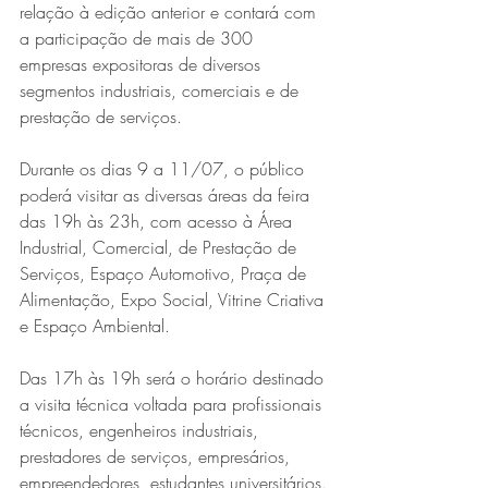
relação à edição anterior e contará com 
a participação de mais de 300 
empresas expositoras de diversos 
segmentos industriais, comerciais e de 
prestação de serviços.
Durante os dias 9 a 11/07, o público 
poderá visitar as diversas áreas da feira 
das 19h às 23h, com acesso à Área 
Série MPB abre temporada de
Industrial, Comercial, de Prestação de 
shows em Ipatinga com Flávio
Serviços, Espaço Automotivo, Praça de 
Venturini
Alimentação, Expo Social, Vitrine Criativa 
e Espaço Ambiental.
Das 17h às 19h será o horário destinado 
a visita técnica voltada para profissionais 
técnicos, engenheiros industriais, 
prestadores de serviços, empresários, 
empreendedores, estudantes universitários.