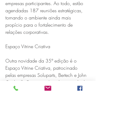
empresas participantes. Ao todo, estão 
agendadas 187 reuniões estratégicas, 
tornando o ambiente ainda mais 
propício para o fortalecimento de 
relações corporativas.
Espaço Vitrine Criativa
Outra novidade da 35ª edição é o 
Espaço Vitrine Criativa, patrocinado 
pelas empresas Soluparts, Bertech e John 
Cockerill. O espaço é totalmente voltado 
para a valorização do artesanato local, 
oferecendo visibilidade a artistas da 
região e promovendo a identidade 
cultural do Vale do Aço por meio de suas 
criações únicas e autorais.
Espaço Ambiental