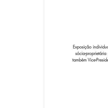
Exposição individu
sócia-proprietári
também Vice-Presid