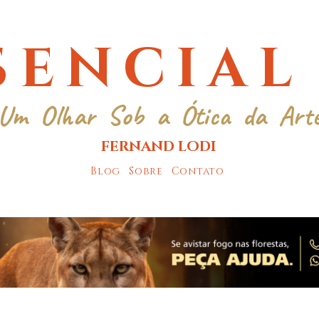
SENCIAL
Um Olhar Sob a Ótica da Art
FERNAND LODI
Blog
Sobre
Contato