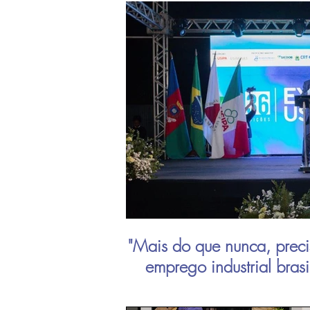
"Mais do que nunca, preci
emprego industrial bras