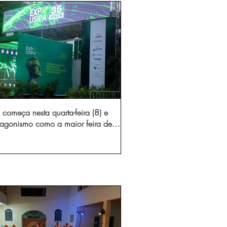
começa nesta quarta-feira (8) e
otagonismo como a maior feira de
dústria e prestação de serviços de
Minas Gerais
gura novo acesso e elimina mais de 15 mil
 caminhões por ano pelas vias de Timóteo