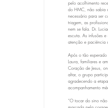
pelo acolhimento rec
do HMC, não sabia ao
necessário para ser 
triagem, as profissio
nem se fala. Dr. Luc
escuta. As infusões e
atenção e paciência 
Após o tão esperado 
Laura, familiares e 
Coração de Jesus, on
altar, o grupo parti
agradecendo a etapa 
acompanhamento méd
“O tocar do sino não
marcada pela coragem