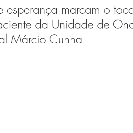
e esperança marcam o toc
aciente da Unidade de On
tal Márcio Cunha