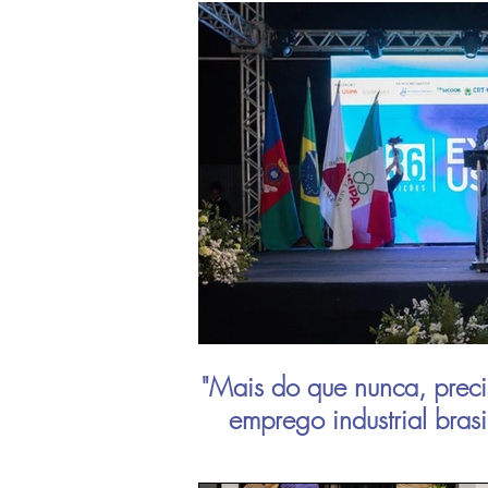
"Mais do que nunca, preci
emprego industrial bras