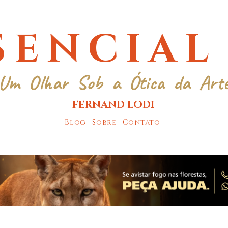
SENCIAL
Um Olhar Sob a Ótica da Art
FERNAND LODI
Blog
Sobre
Contato