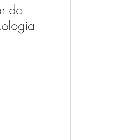
ar do
cologia