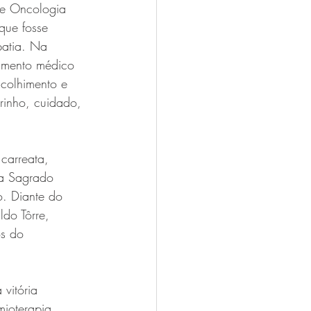
de Oncologia 
que fosse 
patia. Na 
dimento médico 
colhimento e 
rinho, cuidado, 
carreata, 
ia Sagrado 
. Diante do 
do Tôrre, 
s do 
vitória 
ioterapia 