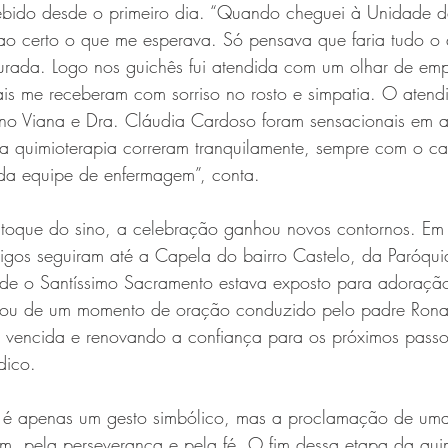
ebido desde o primeiro dia. “Quando cheguei à Unidade 
 certo o que me esperava. Só pensava que faria tudo o 
curada. Logo nos guichês fui atendida com um olhar de em
nais me receberam com sorriso no rosto e simpatia. O aten
iano Viana e Dra. Cláudia Cardoso foram sensacionais em a
 a quimioterapia correram tranquilamente, sempre com o ca
da equipe de enfermagem”, conta.
toque do sino, a celebração ganhou novos contornos. Em 
amigos seguiram até a Capela do bairro Castelo, da Paróqu
de o Santíssimo Sacramento estava exposto para adoração
cipou de um momento de oração conduzido pelo padre Ronal
vencida e renovando a confiança para os próximos passo
ico. 
 é apenas um gesto simbólico, mas a proclamação de uma 
, pela perseverança e pela fé. O fim dessa etapa da quim