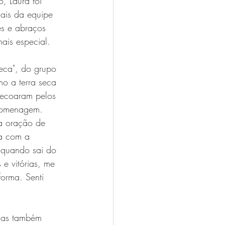
, Laura foi 
nais da equipe 
es e abraços 
ais especial.
eca", do grupo 
mo a terra seca 
 ecoaram pelos 
homenagem. 
ma oração de 
ta com a 
s quando sai do 
e vitórias, me 
orma. Senti 
mas também 