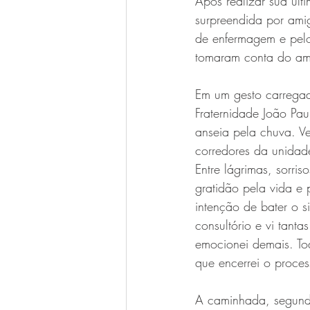
Após realizar sua últ
surpreendida por amig
de enfermagem e pelo
tomaram conta do amb
Em um gesto carregado
Fraternidade João Pau
anseia pela chuva. Ve
corredores da unida
Entre lágrimas, sorr
gratidão pela vida e p
intenção de bater o s
consultório e vi tant
emocionei demais. To
que encerrei o proce
A caminhada, segund