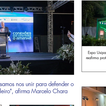
Expo Usipa 
reafirma pr
comércio, in
samos nos unir para defender o
Aperam inau
ileiro", afirma Marcelo Chara
viagens de