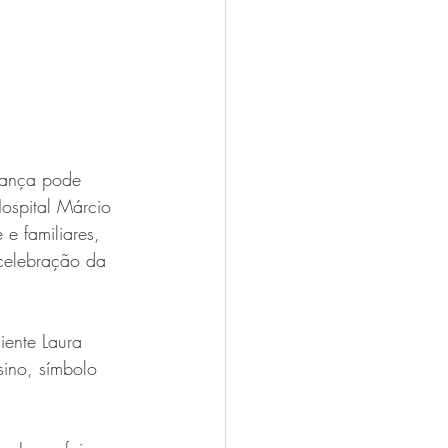
rança pode 
ospital Márcio 
e familiares, 
celebração da 
iente Laura 
ino, símbolo 