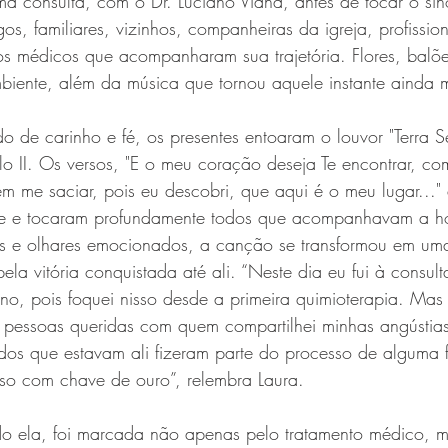
ima consulta, com o Dr. Luciano Viana, antes de tocar o sino
os, familiares, vizinhos, companheiras da igreja, profissio
s médicos que acompanharam sua trajetória. Flores, balõ
iente, além da música que tornou aquele instante ainda m
 de carinho e fé, os presentes entoaram o louvor "Terra S
lo II. Os versos, "E o meu coração deseja Te encontrar, co
m me saciar, pois eu descobri, que aqui é o meu lugar..."
de e tocaram profundamente todos que acompanhavam a 
isos e olhares emocionados, a canção se transformou em u
ela vitória conquistada até ali. “Neste dia eu fui à consul
ino, pois foquei nisso desde a primeira quimioterapia. Ma
as pessoas queridas com quem compartilhei minhas angústias 
dos que estavam ali fizeram parte do processo de alguma f
sso com chave de ouro”, relembra Laura.
o ela, foi marcada não apenas pelo tratamento médico, 