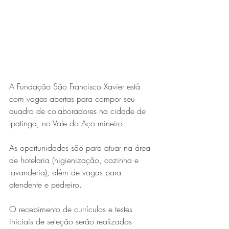
Expo Usipa começa nesta
quarta-feira (8) e reafirma
protagonismo como a maior
feira de comércio, indústria e
prestação de serviços de Minas
A Fundação São Francisco Xavier está 
Gerais
com vagas abertas para compor seu 
quadro de colaboradores na cidade de 
Ipatinga, no Vale do Aço mineiro.
As oportunidades são para atuar na área 
de hotelaria (higienização, cozinha e 
Projeto abre inscrições para
lavanderia), além de vagas para 
atendente e pedreiro. 
formar grupo de teatro cristão
no Vale do Aço
O recebimento de currículos e testes 
iniciais de seleção serão realizados 