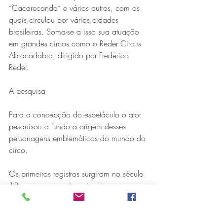
“Cacarecando” e vários outros, com os 
quais circulou por várias cidades 
brasileiras. Soma-se a isso sua atuação 
em grandes circos como o Reder Circus 
Abracadabra, dirigido por Frederico 
Reder.
A pesquisa
Para a concepção do espetáculo o ator 
pesquisou a fundo a origem desses 
personagens emblemáticos do mundo do 
circo.
Os primeiros registros surgiram no século 
13, como uma categoria de 
musicalidade que transcende as fronteiras 
culturais e desafia as noções 
convencionais de técnica da 