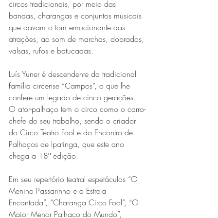
circos tradicionais, por meio das 
bandas, charangas e conjuntos musicais 
que davam o tom emocionante das 
atrações, ao som de marchas, dobrados, 
valsas, rufos e batucadas.
Luís Yuner é descendente da tradicional 
família circense “Campos”, o que lhe 
confere um legado de cinco gerações. 
O ator-palhaço tem o circo como o carro-
chefe do seu trabalho, sendo o criador 
do Circo Teatro Fool e do Encontro de 
Palhaços de Ipatinga, que este ano 
chega a 18ª edição.
Em seu repertório teatral espetáculos “O 
Menino Passarinho e a Estrela 
Encantada”, “Charanga Circo Fool”, “O 
Maior Menor Palhaço do Mundo”, 