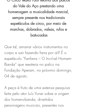
do Vale do Aço prestando uma 
homenagem a musicalidade marcial, 
sempre presente nos tradicionais 
espetáculos de circo, por meio de 
marchas, dobrados, valsas, rufos e 
batucadas
Que tal, amarrar vários instrumentos no 
Série MPB abre temporada de
corpo e sair fazendo farra por aí? É o 
shows em Ipatinga com Flávio
espetáculo “Fanfarra – O Incrível Homem-
Banda” que reestreia no palco na 
Venturini
Fundação Aperam, no próximo domingo, 
04 de agosto.
A peça é fruto de uma extensa pesquisa 
feita pelo ator Luís Yuner sobre a origem 
dos homens-banda, divertidos 
personagens musicais, presentes nos 