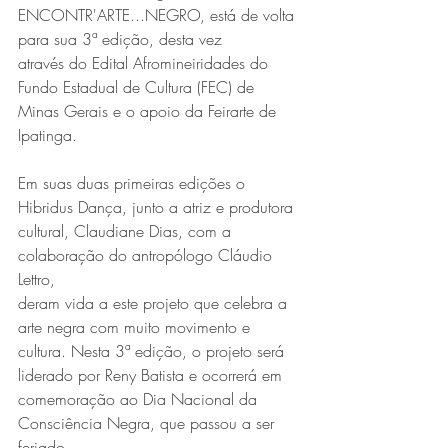
ENCONTR'ARTE...NEGRO, está de volta 
para sua 3ª edição, desta vez
através do Edital Afromineiridades do 
Fundo Estadual de Cultura (FEC) de
Minas Gerais e o apoio da Feirarte de 
Ipatinga.
Em suas duas primeiras edições o 
Série MPB abre temporada de
Hibridus Dança, junto a atriz e produtora
cultural, Claudiane Dias, com a 
shows em Ipatinga com Flávio
colaboração do antropólogo Cláudio 
Venturini
Lettro,
deram vida a este projeto que celebra a 
arte negra com muito movimento e
cultura. Nesta 3ª edição, o projeto será 
liderado por Reny Batista e ocorrerá em
comemoração ao Dia Nacional da 
Consciência Negra, que passou a ser 
feriado