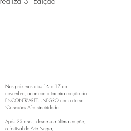
realiza 3ª Edição
Expo Usipa começa nesta
quarta-feira (8) e reafirma
protagonismo como a maior
feira de comércio, indústria e
prestação de serviços de Minas
Gerais
Nos próximos dias 16 e 17 de 
novembro, acontece a terceira edição do
Exposição “O Silêncio das
ENCONTR'ARTE...NEGRO com o tema 
Coisas” da artista visual Luiza
‘Conexões Afromineiridade’. 
Drumond
Após 23 anos, desde sua última edição, 
o Festival de Arte Negra,