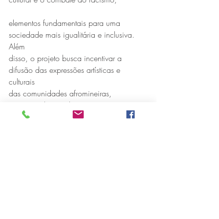
elementos fundamentais para uma 
sociedade mais igualitária e inclusiva. 
Além
disso, o projeto busca incentivar a 
difusão das expressões artísticas e 
culturais
das comunidades afromineiras, 
promovendo a inclusão e o 
reconhecimento de
suas contribuições para a cultura local.
 Com produção Claudiane Dias, 
comunicação e divulgação de Luciano 
Botelho,
curadoria artística de Wenderson Godoi, 
coordenação geral e gestão financeira
de Reny Batista, registro audiovisual de 