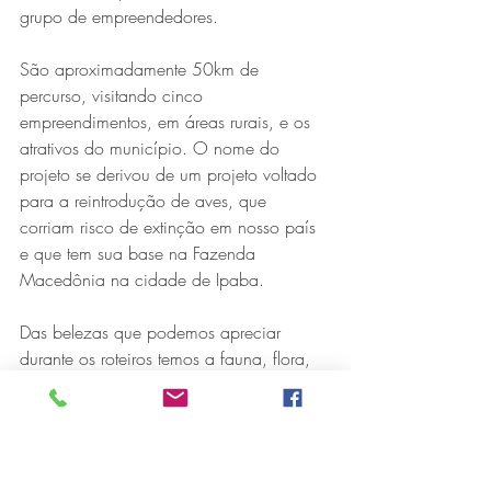
grupo de empreendedores.
São aproximadamente 50km de 
percurso, visitando cinco 
empreendimentos, em áreas rurais, e os 
atrativos do município. O nome do 
projeto se derivou de um projeto voltado 
para a reintrodução de aves, que 
Série MPB abre temporada de
corriam risco de extinção em nosso país 
e que tem sua base na Fazenda 
shows em Ipatinga com Flávio
Macedônia na cidade de Ipaba.
Venturini
Das belezas que podemos apreciar 
durante os roteiros temos a fauna, flora, 
trilhas, culturas e como ponto forte a 
gastronomia.
Repleta de produtos artesanais de 
qualidade, tradição e sabor, a Rota do 