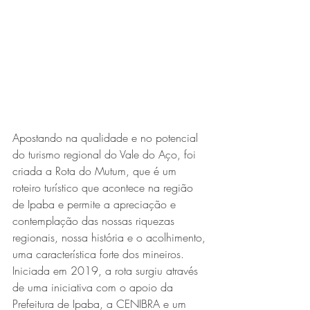
Expo Usipa começa nesta
quarta-feira (8) e reafirma
protagonismo como a maior
feira de comércio, indústria e
prestação de serviços de Minas
Gerais
Apostando na qualidade e no potencial 
do turismo regional do Vale do Aço, foi 
criada a Rota do Mutum, que é um 
roteiro turístico que acontece na região 
de Ipaba e permite a apreciação e 
contemplação das nossas riquezas 
Projeto abre inscrições para
regionais, nossa história e o acolhimento, 
formar grupo de teatro cristão
uma característica forte dos mineiros. 
Iniciada em 2019, a rota surgiu através 
no Vale do Aço
de uma iniciativa com o apoio da 
Prefeitura de Ipaba, a CENIBRA e um 