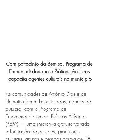
Expo Usipa começa nesta
quarta-feira (8) e reafirma
protagonismo como a maior
feira de comércio, indústria e
prestação de serviços de Minas
Gerais
Com patrocínio da Bemisa, Programa de 
Empreendedorismo e Práticas Artísticas 
capacita agentes culturais no município
As comunidades de Antônio Dias e de 
Hematita foram beneficiadas, no mês de 
Projeto abre inscrições para
outubro, com o Programa de 
formar grupo de teatro cristão
Empreendedorismo e Práticas Artísticas 
(PEPA) — uma iniciativa gratuita voltada 
no Vale do Aço
à formação de gestores, produtores 
culturais, artistas e pessoas acima de 18 