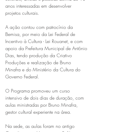
anos interessadas em desenvolver 
projetos culturais.
A ação contou com patrocínio da 
Bemisa, por meio da Lei Federal de 
Incentivo à Cultura - Lei Rouanet, e com 
apoio da Prefeitura Municipal de Antônio 
Dias, tendo produção da Criativo 
Série MPB abre temporada de
Produções e realização de Bruno 
shows em Ipatinga com Flávio
Minafra e do Ministério da Cultura do 
Governo Federal.
Venturini
O Programa promoveu um curso 
intensivo de dois dias de duração, com 
aulas ministradas por Bruno Minafra, 
gestor cultural experiente na área.
Na sede, as aulas foram no antigo 