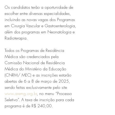
Os candidatos terão a oportunidade de 
escolher entre diversas especialidades, 
incluindo as novas vagas dos Programas 
em Cirurgia Vascular e Gastroenterologia, 
além dos programas em Neonatologia e 
Radioterapia.
Todos os Programas de Residência 
Série MPB abre temporada de
Médica são credenciados pela 
shows em Ipatinga com Flávio
Comissão Nacional de Residência 
Venturini
Médica do Ministério da Educação 
(CNRM/ MEC) e as inscrições estarão 
abertas de 6 a 8 de março de 2025, 
sendo feitas exclusivamente pelo site 
www.aremg.org.br
, no menu “Processo 
Seletivo”. A taxa de inscrição para cada 
programa é de R$ 240,00.