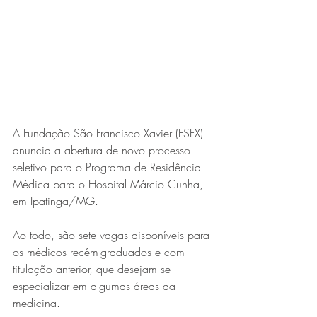
Expo Usipa começa nesta
quarta-feira (8) e reafirma
protagonismo como a maior
feira de comércio, indústria e
prestação de serviços de Minas
Gerais
A Fundação São Francisco Xavier (FSFX) 
anuncia a abertura de novo processo 
seletivo para o Programa de Residência 
Médica para o Hospital Márcio Cunha, 
em Ipatinga/MG.
Ao todo, são sete vagas disponíveis para 
Projeto abre inscrições para
os médicos recém-graduados e com 
formar grupo de teatro cristão
titulação anterior, que desejam se 
no Vale do Aço
especializar em algumas áreas da 
medicina.