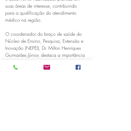
suas áreas de interesse, contribuindo 
para a qualificação do atendimento 
médico na região.
O coordenador do braço de saúde do 
Núcleo de Ensino, Pesquisa, Extensão e 
Inovação (NEPEI), Dr. Milton Henriques 
Guimarães Júnior, destaca a importância 
da Residência Médica nesse processo.
“A Residência Médica é a forma mais 
completa de formação para um 
especialista. Na FSFX, o residente conta 
com uma estrutura hospitalar diferenciada 
e o acompanhamento de médicos 
preceptores altamente experientes, 
referências em suas áreas de atuação. 
Além disso, estará inserido em um 