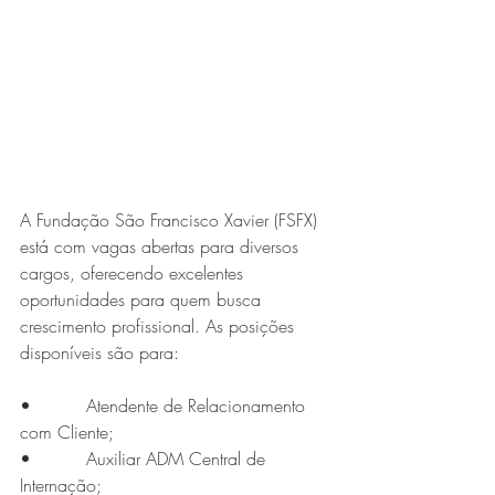
Expo Usipa começa nesta
quarta-feira (8) e reafirma
protagonismo como a maior
feira de comércio, indústria e
prestação de serviços de Minas
Gerais
A Fundação São Francisco Xavier (FSFX) 
está com vagas abertas para diversos 
cargos, oferecendo excelentes 
oportunidades para quem busca 
crescimento profissional. As posições 
disponíveis são para:
Projeto abre inscrições para
formar grupo de teatro cristão
•          Atendente de Relacionamento 
com Cliente;
no Vale do Aço
•          Auxiliar ADM Central de 
Internação;