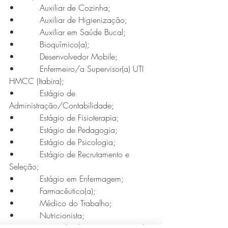
•          Auxiliar de Cozinha;
•          Auxiliar de Higienização;
•          Auxiliar em Saúde Bucal;
•          Bioquímico(a);
•          Desenvolvedor Mobile;
•          Enfermeiro/a Supervisor(a) UTI 
HMCC (Itabira);
•          Estágio de 
Série MPB abre temporada de
Administração/Contabilidade;
•          Estágio de Fisioterapia;
shows em Ipatinga com Flávio
•          Estágio de Pedagogia;
Venturini
•          Estágio de Psicologia;
•          Estágio de Recrutamento e 
Seleção;
•          Estágio em Enfermagem;
•          Farmacêutico(a);
•          Médico do Trabalho;
•          Nutricionista;
•          Operador de Processamento de 