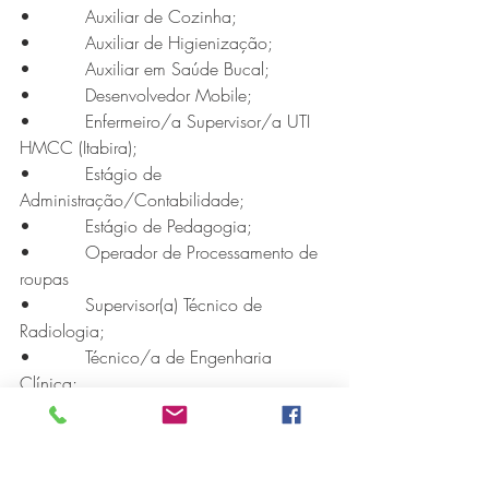
•          Auxiliar de Cozinha;
•          Auxiliar de Higienização;
•          Auxiliar em Saúde Bucal;
•          Desenvolvedor Mobile;
•          Enfermeiro/a Supervisor/a UTI 
HMCC (Itabira);
•          Estágio de 
Administração/Contabilidade;
Série MPB abre temporada de
•          Estágio de Pedagogia;
•          Operador de Processamento de 
shows em Ipatinga com Flávio
roupas
Venturini
•          Supervisor(a) Técnico de 
Radiologia;
•          Técnico/a de Engenharia 
Clínica;
•          Técnico/a Patologia Clínica.
Comprometida com a inclusão e a 
diversidade, a FSFX estende essas 