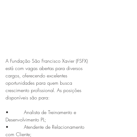
Expo Usipa começa nesta
quarta-feira (8) e reafirma
protagonismo como a maior
feira de comércio, indústria e
prestação de serviços de Minas
Gerais
A Fundação São Francisco Xavier (FSFX) 
está com vagas abertas para diversos 
cargos, oferecendo excelentes 
oportunidades para quem busca 
crescimento profissional. As posições 
disponíveis são para:
Projeto abre inscrições para
formar grupo de teatro cristão
•          Analista de Treinamento e 
Desenvolvimento PL;
no Vale do Aço
•          Atendente de Relacionamento 
com Cliente;