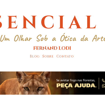
SENCIAL
Um Olhar Sob a Ótica da Art
FERNAND LODI
Blog
Sobre
Contato