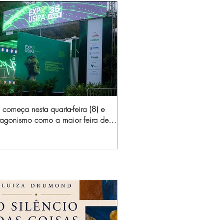
começa nesta quarta-feira (8) e
otagonismo como a maior feira de
dústria e prestação de serviços de
Minas Gerais
gura novo acesso e elimina mais de 15 mil
 caminhões por ano pelas vias de Timóteo