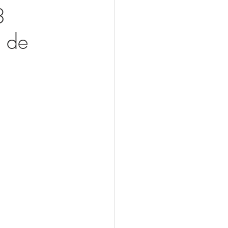
3
l de