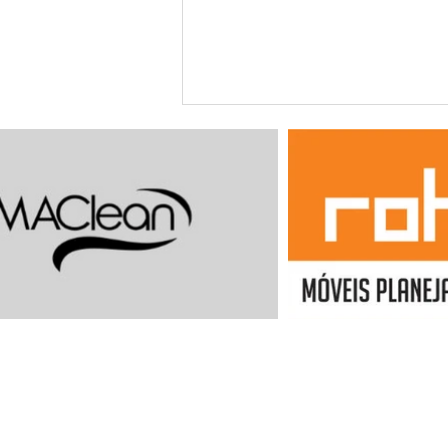
Agosto chega com
programação diversificada na
Fundação Aperam Acesita
ES