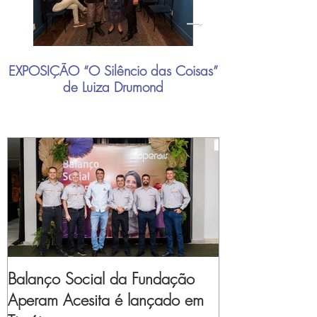
EXPOSIÇÃO “O Silêncio das Coisas”
"Mais do que nu
de Luiza Drumond
industrial brasil
Balanço Social da Fundação
Aperam Acesita é lançado em