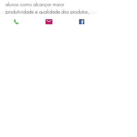
alunos como alcançar maior 
produtividade e qualidade dos produtos, 
e consequentemente, obter maior retorno 
financeiro. 
“Nosso trabalho é potencializar as ações 
já realizadas pelos produtores dentro da 
cadeia da agricultura familiar, porém, 
sem muito conhecimento técnico. Após o 
curso, os produtores puderam identificar 
as múltiplas formas de ganho e de 
otimização do processo”, destaca. 
Potencializando as capacitações
O agronegócio brasileiro gera 1/3 dos 
empregos do país contribuindo com mais 
de um quinto do Produto Interno Bruto, 
mas pesquisas oficiais indicam que 78% 